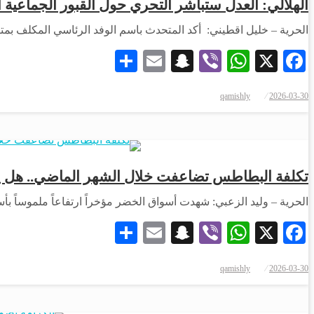
الهلالي: العدل ستباشر التحري حول القبور الجماعي
الحرية – خليل اقطيني: أكد المتحدث باسم الوفد الرئاسي المكلف بمتابعة تنفيذ اتفاق
Share
Snapchat
Email
WhatsApp
Viber
Facebook
X
qamishly
2026-03-30
تكلفة البطاطس تضاعفت خلال الشهر الماضي.. هل يسا
الحرية – وليد الزعبي: شهدت أسواق الخضر مؤخراً ارتفاعاً ملموساً بأ
Share
Snapchat
Email
WhatsApp
Viber
Facebook
X
qamishly
2026-03-30