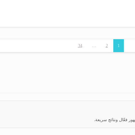
34
…
2
1
ر فعّال ونتائج سريعة.