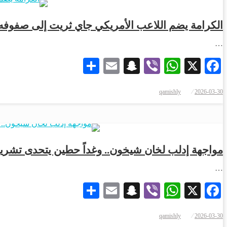
الكرامة يضم اللاعب الأمريكي جاي ثريت إلى صفوفه
…
Share
Snapchat
Email
WhatsApp
Viber
Facebook
X
qamishly
2026-03-30
مواجهة إدلب لخان شيخون.. وغداً حطين يتحدى تشرين
…
Share
Snapchat
Email
WhatsApp
Viber
Facebook
X
qamishly
2026-03-30