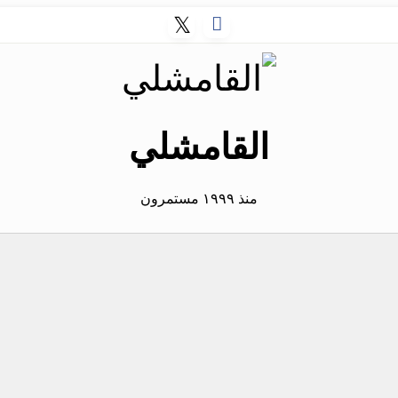
القامشلي
منذ ١٩٩٩ مستمرون