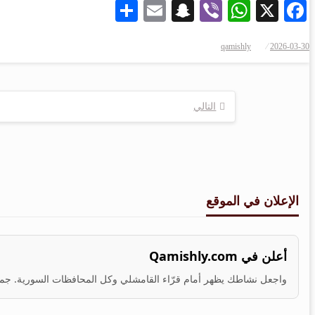
Share
Snapchat
Email
WhatsApp
Viber
Facebook
X
qamishly
2026-03-30
التالي
الإعلان في الموقع
أعلن في Qamishly.com
واجعل نشاطك يظهر أمام قرّاء القامشلي وكل المحافظات السورية. جمهو