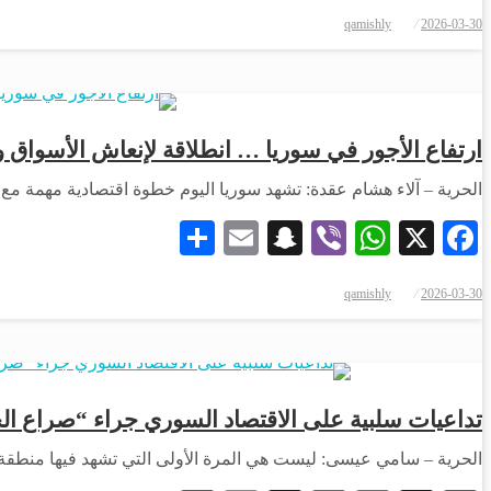
qamishly
2026-03-30
ارتفاع الأجور في سوريا … انطلاقة لإنعاش الأسواق
الحرية – آلاء هشام عقدة: تشهد سوريا اليوم خطوة اقتصادية مهمة مع زيادة 
Share
Snapchat
Email
WhatsApp
Viber
Facebook
X
qamishly
2026-03-30
تداعيات سلبية على الاقتصاد السوري جراء “صراع الخل
الحرية – سامي عيسى: ليست هي المرة الأولى التي تشهد فيها منطقة