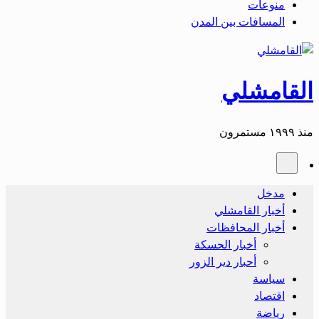
منوعات
المسافات بين المدن
القامشلي
منذ ١٩٩٩ مستمرون
مدخل
أخبار القامشلي
أخبار المحافظات
أخبار الحسكة
أحبار دير الزور
سياسة
اقتصاد
رياضة