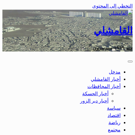
التخطي إلى المحتوى
القامشلي
منذ ١٩٩٩ مستمرون
مدخل
أخبار القامشلي
أخبار المحافظات
أخبار الحسكة
أحبار دير الزور
سياسة
اقتصاد
رياضة
مجتمع