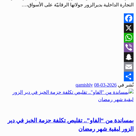
التجارة الداخلية بديرالزور جولاتها الرقابيّة على الأسواق،…
Facebook
X
WhatsApp
Viber
Snapchat
Email
نُشر في
2026-03-08
qamishly
Share
أخبار المحافظات
بمساندة من “الفاو”.. تقليص تكلفة حزمة الخبز في دير
الزور لبقية شهر رمضان