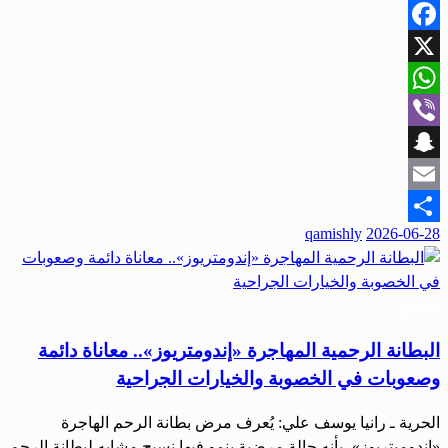
Facebook
X
WhatsApp
Viber
Snapchat
Email
qamishly
2026-06-28
Share
مجتمع
البطانة الرحمية المهاجرة «إندومتريوز».. معاناة دائمة
وصعوبات في الخصوبة والخيارات الجراحية
الحرية ـ رانيا يوسف علي: يُعرف مرض بطانة الرحم الهاجرة
«اندوميتريوز»، بأنه حالة مرضية ينمو فيها نسيج مشابه لبطانة الرحم