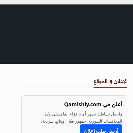
الإعلان في الموقع
أعلن في Qamishly.com
واجعل نشاطك يظهر أمام قرّاء القامشلي وكل
المحافظات السورية. جمهور فعّال ونتائج سريعة.
أرسل طلب إعلان