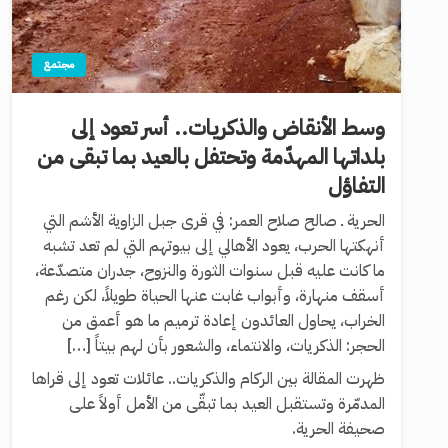
مجتمع
وسط الأنقاض والذكريات.. أسر تعود إلى
بلداتها المهدّمة وتحتفل بالعيد بما تبقى من
التفاؤل
الحرية ـ صالح صلاح العمر: في قرى جبل الزاوية الأشم التي
أنهكتها الحرب، يعود الأهالي إلى بيوتهم التي لم تعد تشبه
ما كانت عليه قبل سنوات الثورة والنزوح، جدران متصدّعة،
أسقف منهارة، وأبواب غابت عنها الحياة طويلاً، لكن رغم
الخراب، يحاول العائدون إعادة ترميم ما هو أعمق من
الحجر: الذكريات، والانتماء، والشعور بأن لهم بيتاً […]
ظهرت المقالة بين الركام والذكريات.. عائلات تعود إلى قراها
المدمّرة وتستقبل العيد بما تبقّى من الأمل أولاً على
صحيفة الحرية.