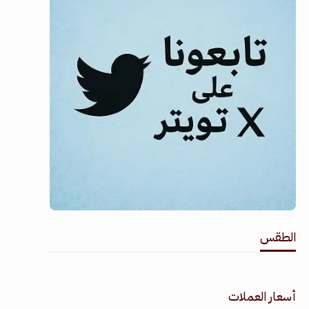
الطقس
طقس القامشلي
أسعار العملات