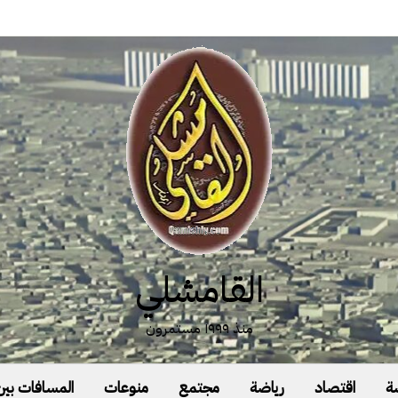
القامشلي
منذ ١٩٩٩ مستمرون
ة
اقتصاد
رياضة
مجتمع
منوعات
المسافات بين