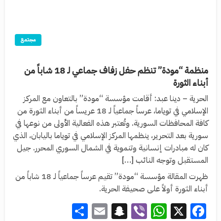
مجتمع
منظمة “مودة” تنظم حفل زفاف جماعي لـ 18 شاباً من
أبناء الثورة
الحرية – دينا عبد: أقامت مؤسسة “مودة” بالتعاون مع المركز
الإسلامي في توياما، عرساً جماعياً لـ 18 عريساً من أبناء الثورة من
كافة المحافظات السورية. وتُعتبر هذه الفعالية الأولى من نوعها في
سورية بعد التحرير، ينظمها المركز الإسلامي في توياما باليابان، الذي
كان له مبادرات إنسانية وتنموية في الشمال السوري المحرر. جيل
المستقبل وتوجه النائب […]
ظهرت المقالة مؤسسة “مودة” تقيم عرساً جماعياً لـ 18 شاباً من
أبناء الثورة أولاً على صحيفة الحرية.
Share
Snapchat
Email
WhatsApp
Viber
Facebook
X