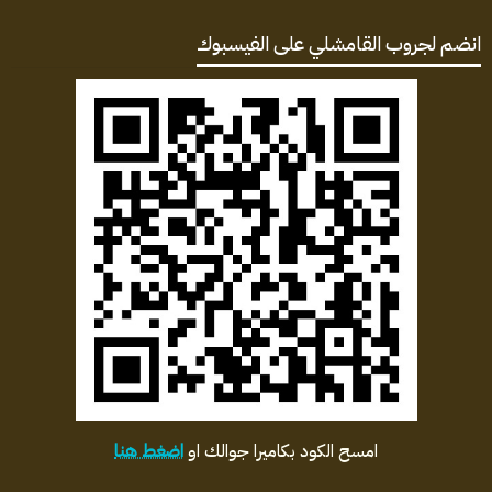
انضم لجروب القامشلي على الفيسبوك
امسح الكود بكاميرا جوالك او
اضغط هنا