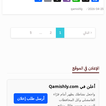
qamishly
2026-04-25
التالي
1
2
…
5
الإعلان في الموقع
أعلن في Qamishly.com
واجعل نشاطك يظهر أمام قرّاء
أرسل طلب إعلان
القامشلي وكل المحافظات
السورية. جمهور فعّال ونتائج