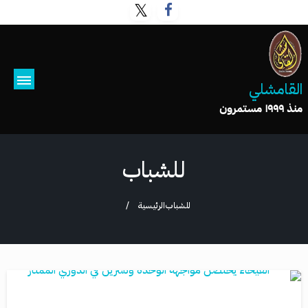
القامشلي
منذ ١٩٩٩ مستمرون
للشباب
للشباب
الرئيسية