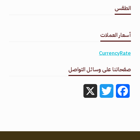
الطقس
طقس القامشلي
أسعار العملات
CurrencyRate
صفحاتنا على وسائل التواصل
X
Twitter
Facebook