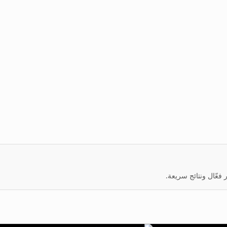
عّال ونتائج سريعة.