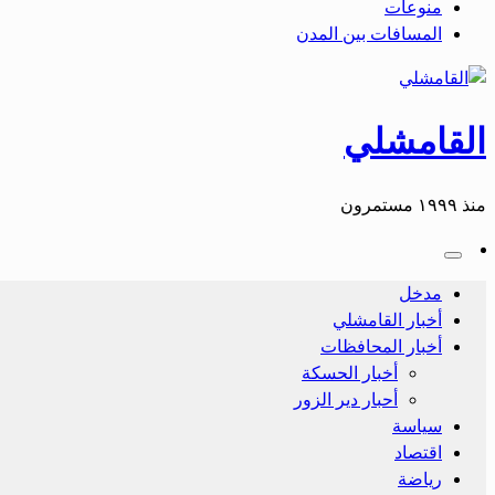
منوعات
المسافات بين المدن
القامشلي
منذ ١٩٩٩ مستمرون
مدخل
أخبار القامشلي
أخبار المحافظات
أخبار الحسكة
أحبار دير الزور
سياسة
اقتصاد
رياضة