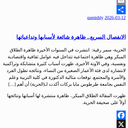
Snapchat
Email
نُشر
qamishly
2026-03-12
Share
في
مجتمع
الانفصال السريع.. ظاهرة شائعة لأسبابها وتداعياتها
الحرية- سمر رقية: انتشرت في السنوات الأخيرة ظاهرة الطلاق
المبكر وهي ظاهرة اجتماعية تتداخل فيه عوامل ثقافية واقتصادية
ونفسية، وفي الآونة الأخيرة، ظهرت أسباب كثيرة متشابكة وتراكمية
لانتشاره لدى فئة الأعمار الصغيرة من النساء، ونتائجه تطول الفرد
والأسرة والمجتمع. توقعات مثالية الدكتورة في كلية التربية وعلم
النفس بجامعة طرطوس مايا بركات أكدت لـ(الحرية) أن أهم […]
ظهرت المقالة الطلاق المبكر.. ظاهرة منتشرة لها أسبابها ونتائجها
أولاً على صحيفة الحرية.
Facebook