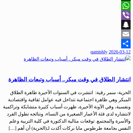
X
WhatsApp
Viber
Snapchat
Email
نُشر
qamishly
2026-03-12
Share
في
مجتمع
انتشار الطلاق في وقت مبكر.. أسباب وتبعات الظاهرة
الحرية- سمر رقية: انتشرت في السنوات الأخيرة ظاهرة الطلاق
المبكر وهي ظاهرة اجتماعية تتداخل فيه عوامل ثقافية واقتصادية
ونفسية، وفي الآونة الأخيرة، ظهرت أسباب كثيرة متشابكة وتراكمية
لانتشاره لدى فئة الأعمار الصغيرة من النساء، ونتائجه تطول الفرد
والأسرة والمجتمع. توقعات مثالية الدكتورة في كلية التربية وعلم
النفس بجامعة طرطوس مايا بركات أكدت لـ(الحرية) أن أهم […]