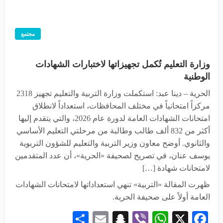
مجتمع
وزارة التعليم تُكمل تجهيزاتها لاختبارات الشهادات
الوطنية
الحرية – دينا عبد: استكملت وزارة التربية والتعليم تجهيز 2318
مركزاً امتحانياً في مختلف المحافظات، استعداداً لانطلاق
امتحانات الشهادات العامة لدورة عام 2026، والتي يتقدم إليها
أكثر من 832 ألف طالب وطالبة من مرحلتي التعليم الأساسي
والثانوي. أوضح معاون وزير التربية والتعليم للشؤون التربوية
يوسف عنان، في تصريح لصحيفة «الحرية»، أن عدد المتقدمين
لامتحانات شهادة […]
ظهرت المقالة «التربية» تنهي استعداداتها لامتحانات الشهادات
العامة أولاً على صحيفة الحرية.
Share
Snapchat
Email
WhatsApp
Viber
Facebook
X