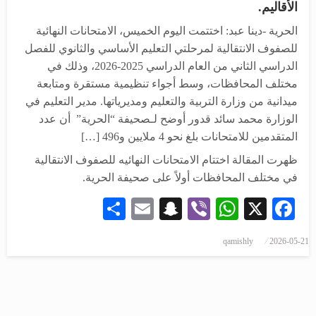
الأقاليم.
الحرية -دينا عبد: اختتمت اليوم الخميس، الامتحانات النهائية
للصفوف الانتقالية ‏لمرحلتي التعليم الأساسي والثانوي للفصل
الدراسي الثاني من العام الدراسي 2025-2026، وذلك في
مختلف المحافظات، وسط أجواء تنظيمية مستقرة ومتابعة
ميدانية من وزارة التربية والتعليم ومديرياتها. مدير التعليم في
الوزارة محمد سائد قدور أوضح لـصحيفة “الحرية” أن عدد
المتقدمين للامتحانات بلغ نحو 4 ملايين و496 […]
ظهرت المقالة اختتام الامتحانات النهائيه للصفوف الانتقالية
في مختلف المحافظات أولاً على صحيفة الحرية.
Share
Snapchat
Email
WhatsApp
Viber
Facebook
X
qamishly
2026-05-21