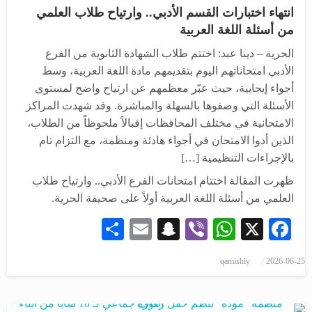
انتهاء اختبارات القسم الأدبي.. وارتياح طلاب العلمي
من أسئلة اللغة العربية
الحرية – دينا عبد: اختتم طلاب الشهادة الثانوية من الفرع
الأدبي امتحاناتهم اليوم بتقديمهم مادة اللغة العربية، وسط
أجواء إيجابية، حيث عبّر معظمهم عن ارتياح واضح لمستوى
الأسئلة التي وصفوها بالسهلة والمباشرة. وقد شهدت المراكز
الامتحانية في مختلف المحافظات إقبالاً ملحوظاً من الطلاب،
الذين أدوا الامتحان في أجواء هادئة ومنظمة، مع التزام تام
بالإجراءات التنظيمية […]
ظهرت المقالة اختتام امتحانات الفرع الأدبي.. وارتياح طلاب
العلمي من أسئلة اللغة العربية أولاً على صحيفة الحرية.
Share
Snapchat
Email
WhatsApp
Viber
Facebook
X
qamishly
2026-06-25