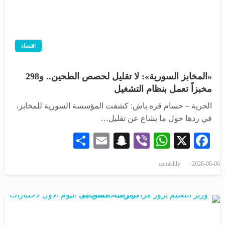
اقتصاد
«المخابز السورية»: لا تقليل لحصص الطحين.. و298
مخبزاً تعمل بنظام التشغيل
الحرية – حسام قره باش: كشفت المؤسسة السورية للمخابز،
في ردها حول ما يشاع عن تقليل…
Share
Snapchat
Email
WhatsApp
Viber
Facebook
X
qamishly
2026-06-06