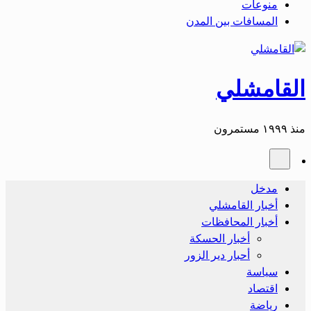
منوعات
المسافات بين المدن
القامشلي
منذ ١٩٩٩ مستمرون
مدخل
أخبار القامشلي
أخبار المحافظات
أخبار الحسكة
أحبار دير الزور
سياسة
اقتصاد
رياضة