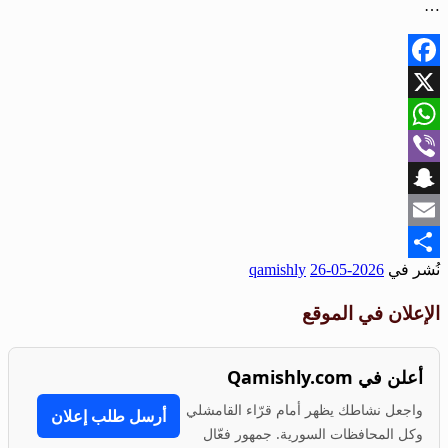
…
Facebook
X
WhatsApp
Viber
Snapchat
Email
نُشر في
2026-05-26
qamishly
Share
الإعلان في الموقع
أعلن في Qamishly.com
واجعل نشاطك يظهر أمام قرّاء القامشلي
أرسل طلب إعلان
وكل المحافظات السورية. جمهور فعّال