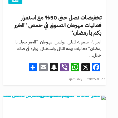
اقتصاد
تخفيضات تصل حتى 50% مع استمرار
فعاليات مهرجان التسوق في حمص “الخير
بكم يا رمضان”
الحرية_ميمونة العلي: يواصل مهرجان “الخير خيرك يا
رمضان” فعاليات يومه الثاني واستقبال زواره في صالة
خيال…
Share
Snapchat
Email
WhatsApp
Viber
Facebook
X
qamishly
2026-03-11