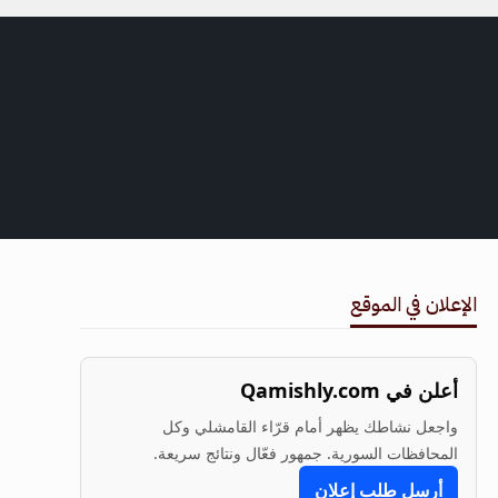
الإعلان في الموقع
أعلن في Qamishly.com
واجعل نشاطك يظهر أمام قرّاء القامشلي وكل
المحافظات السورية. جمهور فعّال ونتائج سريعة.
أرسل طلب إعلان