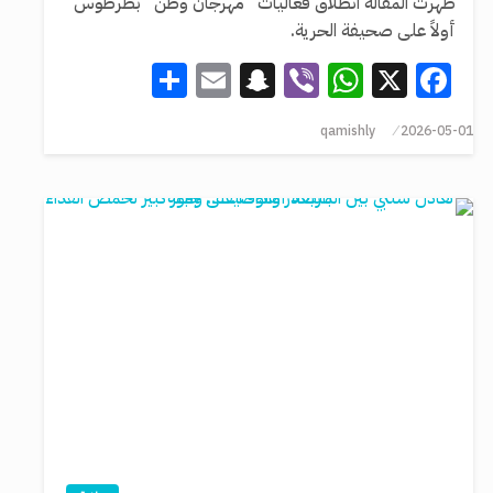
ظهرت المقالة انطلاق فعاليات “مهرجان وطن” بطرطوس
أولاً على صحيفة الحرية.
Share
Snapchat
Email
WhatsApp
Viber
Facebook
X
qamishly
2026-05-01