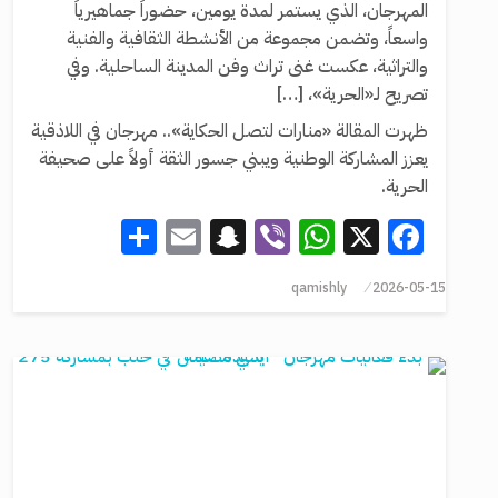
المهرجان، الذي يستمر لمدة يومين، حضوراً جماهيرياً
واسعاً، وتضمن مجموعة من الأنشطة الثقافية والفنية
والتراثية، عكست غنى تراث وفن المدينة الساحلية. وفي
تصريح لـ«الحرية»، […]
ظهرت المقالة «منارات لتصل الحكاية».. مهرجان في اللاذقية
يعزز المشاركة الوطنية ويبني جسور الثقة أولاً على صحيفة
الحرية.
Share
Snapchat
Email
WhatsApp
Viber
Facebook
X
qamishly
2026-05-15