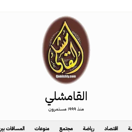
القامشلي
منذ ١٩٩٩ مستمرون
ة
اقتصاد
رياضة
مجتمع
منوعات
المسافات بين