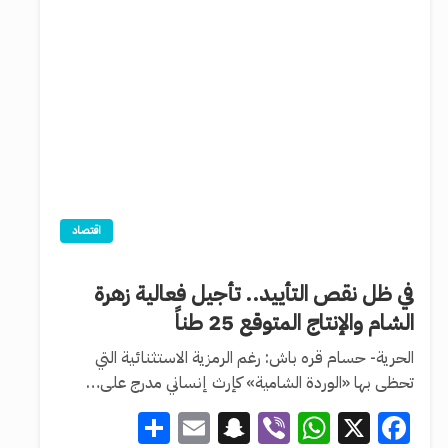
اقتصاد
في ظل نقص التأييد.. تأجيل فعالية زهرة
الشام والإنتاج المتوقع 25 طناً
الحرية- حسام قره باش: رغم الرمزية الاستثنائية التي
تحظى بها «الوردة الشامية» كإرث إنساني مدرج على…
Share
Snapchat
Email
WhatsApp
Viber
Facebook
X