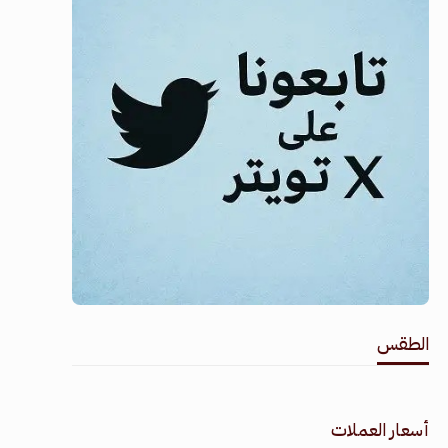
الطقس
طقس القامشلي
أسعار العملات