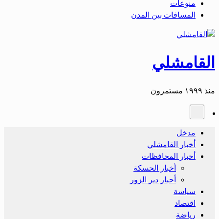
منوعات
المسافات بين المدن
القامشلي
منذ ١٩٩٩ مستمرون
مدخل
أخبار القامشلي
أخبار المحافظات
أخبار الحسكة
أحبار دير الزور
سياسة
اقتصاد
رياضة