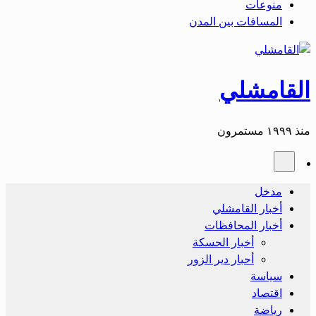
منوعات
المسافات بين المدن
القامشلي
منذ ١٩٩٩ مستمرون
مدخل
أخبار القامشلي
أخبار المحافظات
أخبار الحسكة
أحبار دير الزور
سياسة
اقتصاد
رياضة