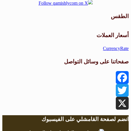
الطقس
طقس القامشلي
أسعار العملات
CurrencyRate
صفحاتنا على وسائل التواصل
Facebook
Twitter
X
انضم لصفحة القامشلي على الفيسبوك