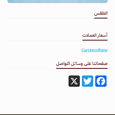
الطقس
طقس القامشلي
أسعار العملات
CurrencyRate
صفحاتنا على وسائل التواصل
X
Twitter
Facebook