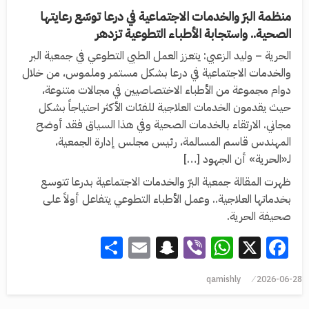
منظمة البرّ والخدمات الاجتماعية في درعا توسّع رعايتها
الصحية.. واستجابة الأطباء التطوعية تزدهر
الحرية – وليد الزعبي: يتعزز العمل الطبي التطوعي في جمعية البر
والخدمات الاجتماعية في درعا بشكل مستمر وملموس، من خلال
دوام مجموعة من الأطباء الاختصاصيين في مجالات متنوعة،
حيث يقدمون الخدمات العلاجية للفئات الأكثر احتياجاً بشكل
مجاني. الارتقاء بالخدمات الصحية وفي هذا السياق فقد أوضح
المهندس قاسم المسالمة، رئيس مجلس إدارة الجمعية،
لـ«الحرية» أن الجهود […]
ظهرت المقالة جمعية البرّ والخدمات الاجتماعية بدرعا تتوسع
بخدماتها العلاجية.. وعمل الأطباء التطوعي يتفاعل أولاً على
صحيفة الحرية.
Share
Snapchat
Email
WhatsApp
Viber
Facebook
X
qamishly
2026-06-28