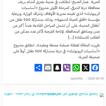
الحرية ـ عمار الصبح: انطلقت في مدينة بصرى الشام بريف
محافظة درعا الشرقي، المرحلة الأولى مشروع «أساسيات
الريبوتيك» الذي تقيمه مديرية الأوقاف بإشراف الوزارة، وبرعاية
مؤسسة «آفاق الحياة التنموية»، وذلك بمشاركة 500 طفل من
أطفال المدينة، على أن تشمل المراحل القادمة عدداً أكبر من
مدن ومناطق المحافظة، لإتاحة الفرصة لأكبر عدد ممكن من
الطلاب للاستفادة […]
ظهرت المقالة لعطلة صيفية ممتعة ومفيدة.. انطلاق مشروع
«أساسيات الروبوتيك» في درعا بمشاركة 500 طفل أولاً على
صحيفة الحرية.
Share
Snapchat
Email
WhatsApp
Viber
Facebook
X
qamishly
2026-06-30