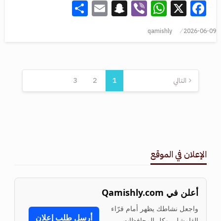
Share
Snapchat
Email
WhatsApp
Viber
Facebook
X
qamishly
2026-06-09
التالي
1
2
3
الإعلان في الموقع
أعلن في Qamishly.com
واجعل نشاطك يظهر أمام قرّاء
أرسل طلب إعلان
القامشلي وكل المحافظات