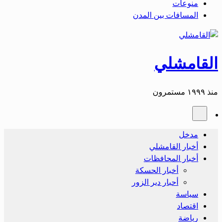
منوعات
المسافات بين المدن
القامشلي
منذ ١٩٩٩ مستمرون
مدخل
أخبار القامشلي
أخبار المحافظات
أخبار الحسكة
أحبار دير الزور
سياسة
اقتصاد
رياضة