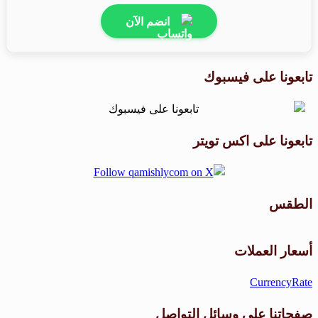
انضم الآن
تابعونا على فيسبوك
تابعونا على اكس تويتر
الطقس
طقس القامشلي
أسعار العملات
CurrencyRate
صفحاتنا على وسائل التواصل