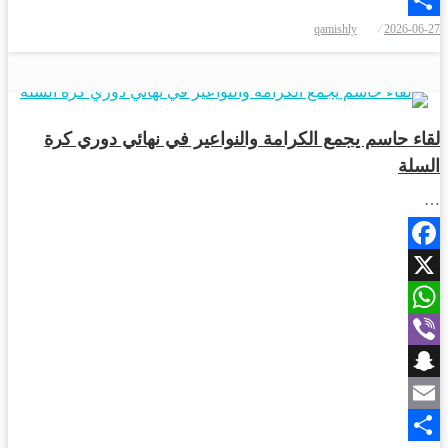
نُشر
qamishly
2026-06-27
Share
في
رياضة
لقاء حاسم يجمع الكرامة والنواعير في نهائي دوري كرة
السلة
…
Facebook
X
WhatsApp
Viber
Snapchat
Email
نُشر