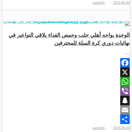
نُشر
qamishly
2026-06-06
Share
في
رياضة
الوحدة يواجه أهلي حلب وحمص الفداء يلاقي النواعير في
نهائيات دوري كرة السلة للمحترفين
…
Facebook
X
WhatsApp
Viber
Snapchat
Email
نُشر
qamishly
2026-06-06
Share
في