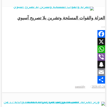
رياضة
العزلة والقوات المسلحة وتشرين بلا تصريح آسيوي
…
Facebook
X
WhatsApp
Viber
Snapchat
Email
نُشر
qamishly
2026-05-24
Share
في
اقتصاد