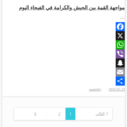
مواجهة القمة بين الجيش والكرامة في الفيحاء اليوم
…
Facebook
X
WhatsApp
Viber
Snapchat
Email
نُشر
qamishly
2026-05-23
Share
في
التالي
1
2
…
6
تعدد