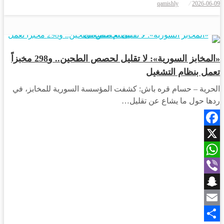
qamishly
2026-06-09
Share
في
اقتصاد
«المخابز السورية»: لا تقليل لحصص الطحين.. و298 مخبزاً
تعمل بنظام التشغيل
الحرية – حسام قره باش: كشفت المؤسسة السورية للمخابز، في
ردها حول ما يشاع عن تقليل…
Facebook
X
WhatsApp
Viber
Snapchat
Email