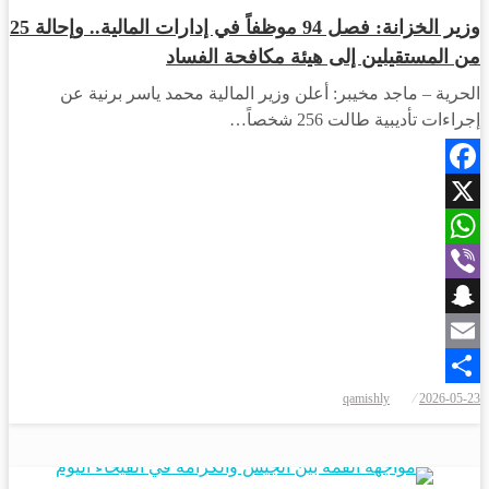
وزير الخزانة: فصل 94 موظفاً في إدارات المالية.. وإحالة 25
من المستقيلين إلى هيئة مكافحة الفساد
الحرية – ماجد مخيبر: أعلن وزير المالية محمد ياسر برنية عن
إجراءات تأديبية طالت 256 شخصاً…
Facebook
X
WhatsApp
Viber
Snapchat
Email
نُشر
qamishly
2026-05-23
Share
في
رياضة