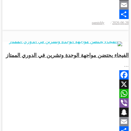
Snapchat
Email
نُشر
qamishly
2026-06-28
Share
في
رياضة
الفيحاء يحتضن مواجهة الوحدة وتشرين في الدوري الممتاز
…
Facebook
X
WhatsApp
Viber
Snapchat
Email