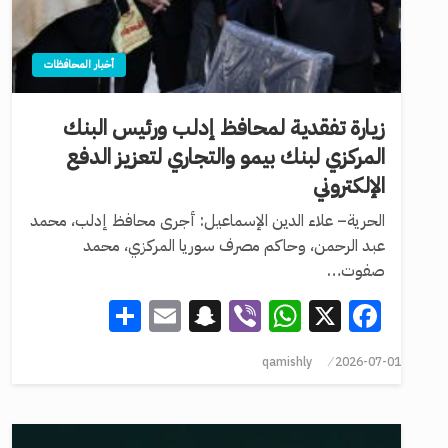
أخبار المحافظات
زيارة تفقدية لمحافظ إدلب ورئيس البنك
المركزي لبنك بيمو والتجاري لتعزيز الدفع
الإلكتروني
الحرية– علاء الدين الإسماعيل: أجرى محافظ إدلب، محمد
عبد الرحمن، وحاكم مصرف سوريا المركزي، محمد
صفوت…
Share
Snapchat
Email
WhatsApp
Viber
Facebook
X
qamishly
2026-07-01