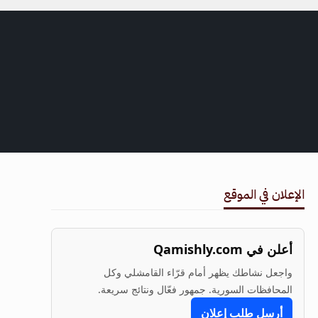
الإعلان في الموقع
أعلن في Qamishly.com
واجعل نشاطك يظهر أمام قرّاء القامشلي وكل
المحافظات السورية. جمهور فعّال ونتائج سريعة.
أرسل طلب إعلان