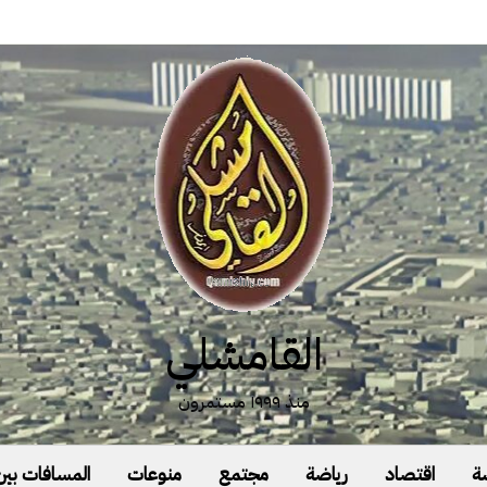
القامشلي
منذ ١٩٩٩ مستمرون
ة
اقتصاد
رياضة
مجتمع
منوعات
المسافات بين