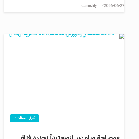
qamishly
2026-06-27
أخبار المحافظات
«مصلحة مياه دير الزور» تبدأ تجديد قناة