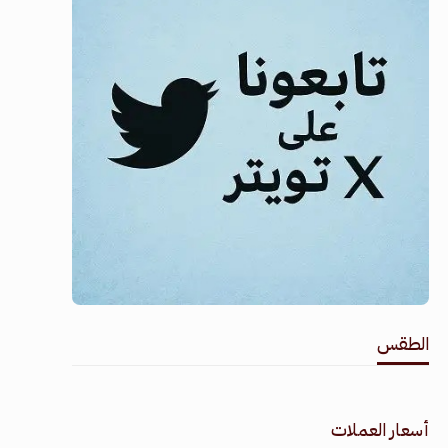
الطقس
طقس القامشلي
أسعار العملات