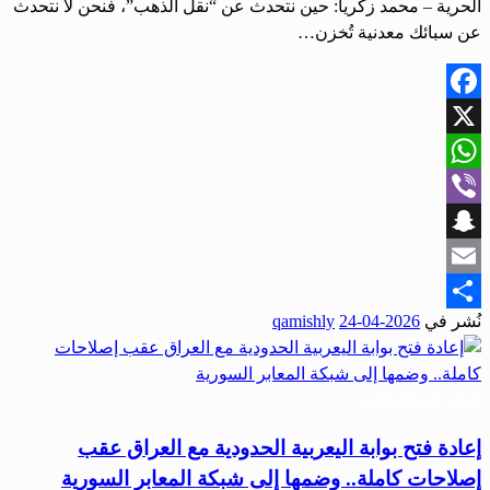
الحرية – محمد زكريا: حين نتحدث عن “نقل الذهب”، فنحن لا نتحدث
عن سبائك معدنية تُخزن…
Facebook
X
WhatsApp
Viber
Snapchat
Email
نُشر في
2026-04-24
qamishly
Share
أخبار المحافظات
إعادة فتح بوابة اليعربية الحدودية مع العراق عقب
إصلاحات كاملة.. وضمها إلى شبكة المعابر السورية