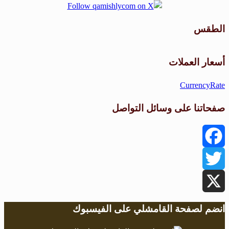
الطقس
طقس القامشلي
أسعار العملات
CurrencyRate
صفحاتنا على وسائل التواصل
Facebook
Twitter
X
انضم لصفحة القامشلي على الفيسبوك