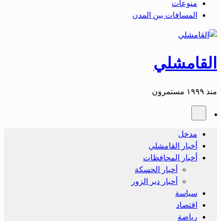
منوعات
المسافات بين المدن
القامشلي
منذ ١٩٩٩ مستمرون
مدخل
أخبار القامشلي
أخبار المحافظات
أخبار الحسكة
أحبار دير الزور
سياسة
اقتصاد
رياضة