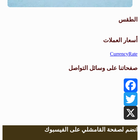
الطقس
طقس القامشلي
أسعار العملات
CurrencyRate
صفحاتنا على وسائل التواصل
Facebook
Twitter
X
انضم لصفحة القامشلي على الفيسبوك