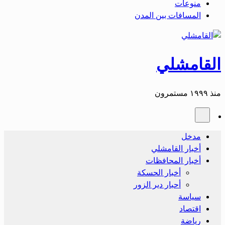
منوعات
المسافات بين المدن
القامشلي
منذ ١٩٩٩ مستمرون
مدخل
أخبار القامشلي
أخبار المحافظات
أخبار الحسكة
أحبار دير الزور
سياسة
اقتصاد
رياضة