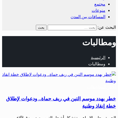
مجتمع
منوعات
المسافات بين المدن
البحث عن:
ومطالبات
الرئيسية
ومطالبات
أخبار المحافظات
خطر يهدد موسم التين في ريف حماة.. ودعوات لإطلاق
خطة إنقاذ وطنية
الحرية-رحاب الإبراهيم : تشكل أشجار التين مصدر رزق لآلاف