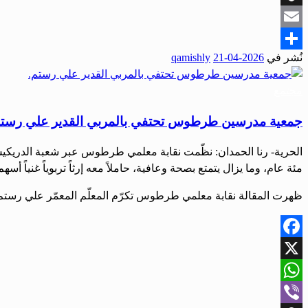
Snapchat
Email
نُشر في
2026-04-21
qamishly
Share
مجتمع
جمعية مدرسين طرطوس تحتفي بالمربي القدير علي رستم
الحرية- رنا الحمدان: نظّمت نقابة معلمي طرطوس عبر شعبة الدريكيش 
مئة عام، وما يزال يتمتع بصحة وعافية، حاملاً معه إرثاً تربوياً غنياً أ
ظهرت المقالة نقابة معلمي طرطوس تكرّم المعلّم المعمّر علي رستم أ
Facebook
X
WhatsApp