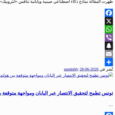
ظهرت المقالة نماذج ذكاء اصطناعي صينية ويابانية تنافس «أنثروبيك» ا
Facebook
X
WhatsApp
Viber
Snapchat
Email
نُشر في
2026-06-28
qamishly
Share
رياضة
تونس تطمح لتحقيق الانتصار عبر اليابان ومواجهة متوقعة ب
…