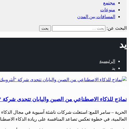
مجتمع
منوعات
المسافات بين المدن
البحث عن:
يد
الرئيسية
يد
مجتمع
نماذج للذكاء الاصطناعي من الصين واليابان تتحدى شركة “أ
الحرية – سامر اللمع: استغلت شركات ناشئة آسيوية في مجال الذكاء ا
العالمية، في خطوة تعكس تصاعد المنافسة على ريادة الذكاء الاصطناعي. الصين تطلق «Tulongfeng» لمنافسة «Mythos» كشفت شركة الأمن السيبراني الصينية 