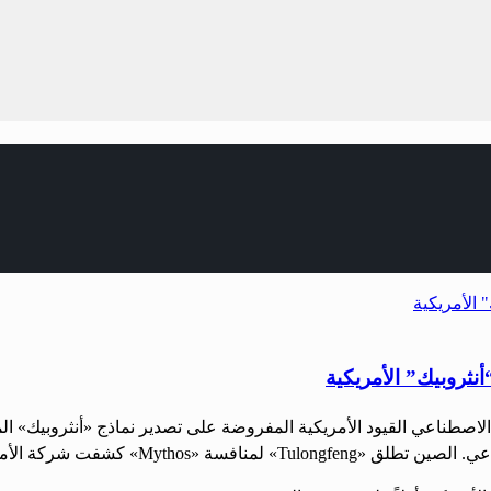
نثروبيك” الأمريكية
لاصطناعي القيود الأمريكية المفروضة على تصدير نماذج «أنثروبيك» ا
360 عن أداة ذكاء اصطناعي جديدة تحمل […]