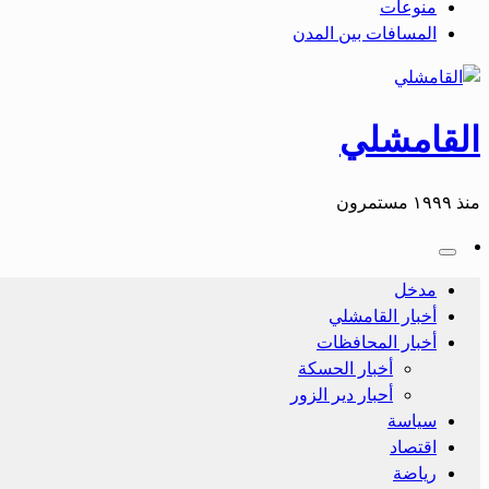
منوعات
المسافات بين المدن
القامشلي
منذ ١٩٩٩ مستمرون
مدخل
أخبار القامشلي
أخبار المحافظات
أخبار الحسكة
أحبار دير الزور
سياسة
اقتصاد
رياضة