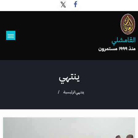
القامشلي
منذ ١٩٩٩ مستمرون
ينتهي
ينتهي
الرئيسية