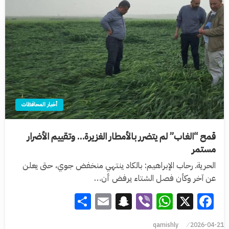
أخبار المحافظات
قمح “الغاب” لم يتضرر بالأمطار الغزيرة… وتقييم الأضرار
مستمر
الحريةـ رحاب الإبراهيم: بالكاد ينتهي منخفض جوي، حتى يعلن
عن آخر وكأن فصل الشتاء يرفض أن…
Share
Snapchat
Email
WhatsApp
Viber
Facebook
X
qamishly
2026-04-21