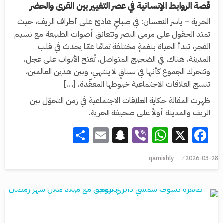
قصة الروابط الإنسانية في عصر التغيير بين القرى والحضر
الحرية – ياسر النعسان: في صباحٍ هادئ على أطراف الريف، حيث
تمتد الحقول على مرمى البصر وتتعانق أصوات الطبيعة مع نسيم
الفجر، تبدأ الحياة بنغمةٍ مختلفة تمامًا عمّا يحدث في قلب
المدينة. هناك، في الضجيج المتواصل، تُفتح الأبواب على عجل،
وتتحرك الجموع كأنها في سباقٍ لا ينتهي، وبين هذين العالمين،
تنسج العلاقات الاجتماعية خيوطها المعقّدة، […]
ظهرت المقالة حكاية العلاقات الاجتماعية في زمن التحوّل بين
الريف والمدينة أولاً على صحيفة الحرية.
Share
Snapchat
Email
WhatsApp
Viber
Facebook
X
qamishly
2026-03-28