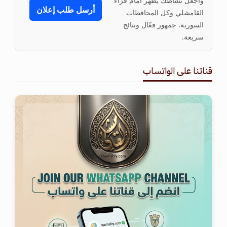
واجعل نشاطك يظهر أمام قرّاء
أرسل طلب إعلان
القامشلي وكل المحافظات
السورية. جمهور فعّال ونتائج
سريعة.
قناتنا على الواتساب