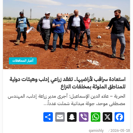
أخبار المحافظات
استعادة سراقب لأراضيها.. تفقد زراعي إدلب وهيئات دولية
للمناطق الملوثة بمخلفات النزاع
الحرية – علاء الدين الإسماعيل: أجرى مدير زراعة إدلب، المهندس
مصطفى موحد، جولة ميدانية شملت عدداً…
Share
Snapchat
Email
WhatsApp
Viber
Facebook
X
qamishly
2026-05-18