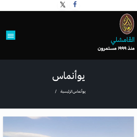
القامشلي
منذ ١٩٩٩ مستمرون
يوأنماس
يوأنماس
الرئيسية