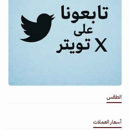
الطقس
طقس القامشلي
أسعار العملات