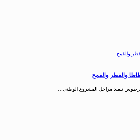
طاطا والفطر والقمح
في طرطوس تنفيذ مراحل المشروع الوطني…