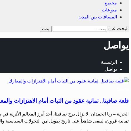
مجتمع
منوعات
المسافات بين المدن
البحث عن:
يواصل
الرئيسية
يواصل
مجتمع
قلعة صافيتا.. ثمانية عقود من الثبات أمام الاهتزازات والمع
الحرية – رنا الحمدان: لا يزال برج صافيتا، أحد أبرز المعالم الأثري
ثمانية قرون، ليبقى شاهداً على تاريخ طويل من التحولات السياسية والعسكرية. إلا أن زلزا