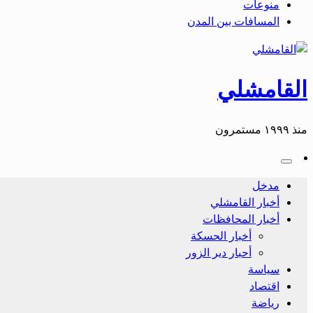
منوعات
المسافات بين المدن
القامشلي
منذ ١٩٩٩ مستمرون
مدخل
أخبار القامشلي
أخبار المحافظات
أخبار الحسكة
أحبار دير الزور
سياسة
اقتصاد
رياضة