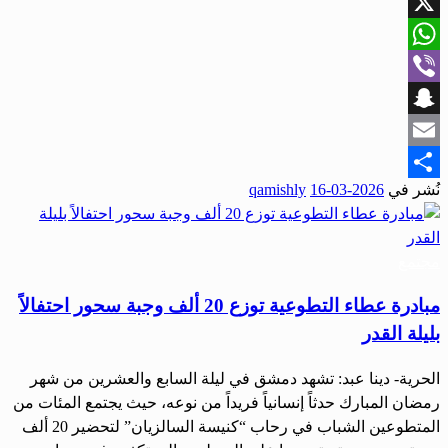
Facebook
X
WhatsApp
Viber
Snapchat
Email
نُشر في
2026-03-16
qamishly
Share
مجتمع
مبادرة عطاء التطوعية توزع 20 ألف وجبة سحور احتفالاً
بليلة القدر
الحرية- دينا عبد: تشهد دمشق في ليلة السابع والعشرين من شهر
رمضان المبارك حدثاً إنسانياً فريداً من نوعه، حيث يجتمع المئات من
المتطوعين الشباب في رحاب “كنيسة السالزيان” لتحضير 20 ألف