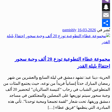
Viber
Snapchat
Email
نُشر في
2026-03-16
qamishly
Share
مجتمع
مجموعة عطاء التطوعية توزع 20 ألف وجبة سحور
احتفاءً بليلة القدر
الحرية- دينا عبد: تشهد دمشق في ليلة السابع والعشرين من شهر
رمضان المبارك حدثاً إنسانياً فريداً من نوعه، حيث يجتمع المئات من
المتطوعين الشباب في رحاب “كنيسة السالزيان” لتحضير 20 ألف
وجبة سحور سيتم توزيعها على المصلين والمعتكفين في مساجد
دمشق وريفها، تحت شعار “لقمة تجمعنا ومحبة توحدنا”. تأتي هذه
المبادرة، التي ينظمها “فريق عطاء […]