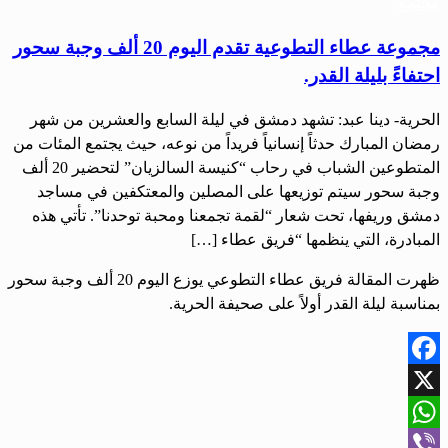
مجتمع
مجموعة عطاء التطوعية تقدم اليوم 20 ألف وجبة سحور
احتفاءً بليلة القدر.
الحرية- دينا عبد: تشهد دمشق في ليلة السابع والعشرين من شهر
رمضان المبارك حدثاً إنسانياً فريداً من نوعه، حيث يجتمع المئات من
المتطوعين الشباب في رحاب “كنيسة السالزيان” لتحضير 20 ألف
وجبة سحور سيتم توزيعها على المصلين والمعتكفين في مساجد
دمشق وريفها، تحت شعار “لقمة تجمعنا ومحبة توحدنا”. تأتي هذه
المبادرة، التي ينظمها “فريق عطاء […]
ظهرت المقالة فريق عطاء التطوعي يوزع اليوم 20 ألف وجبة سحور
بمناسبة ليلة القدر أولاً على صحيفة الحرية.
Facebook
X
WhatsApp