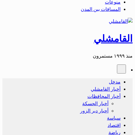
منوعات
المسافات بين المدن
القامشلي
منذ ١٩٩٩ مستمرون
مدخل
أخبار القامشلي
أخبار المحافظات
أخبار الحسكة
أحبار دير الزور
سياسة
اقتصاد
رياضة