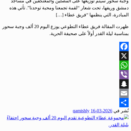
وجبة سحور سيتم توزيعها على المصلين والمعتكفين في مساجد
دمشق وريفها، تحت شعار “لقمة تجمعنا ومحبة توحدنا”. تأتي هذه
المبادرة، التي ينظمها “فريق عطاء […]
ظهرت المقالة فريق عطاء التطوعي يوزع اليوم 20 ألف وجبة سحور
بمناسبة ليلة القدر أولاً على صحيفة الحرية.
Facebook
X
WhatsApp
Viber
Snapchat
Email
نُشر في
2026-03-16
qamishly
Share