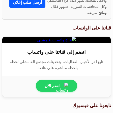
واجعل نشاطك يظهر أمام قرّاء القامشلي
أرسل طلب إعلان
وكل المحافظات السورية. جمهور فعّال
ونتائج سريعة.
قناتنا على الواتساب
انضم إلى قناتنا على واتساب
تابع آخر الأخبار، الفعاليات، وتحديثات مجتمع القامشلي لحظة
بلحظة مباشرة على هاتفك.
انضم الآن
تابعونا على فيسبوك