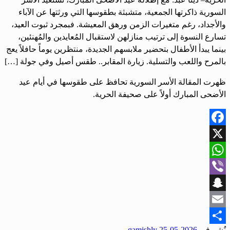
السورية ذاكرتها الجمعية، متشبثة بطقوسها التي ورثتها عن الآباء
والأجداد، رغم متغيرات الزمن ورهق المعيشة. فبمجرد ثبوت العيد،
تسارع النسوة إلى ترتيب منازلهن لاستقبال المُعايدين والمُهنئين،
بينما يبدأ الأطفال بتحضير ملابسهم الجديدة، منتظرين يوماً حافلاً يعج
بالمرح واللعب والتسلية. زيارة المقابر.. طقس أصيل وفي جولة […]
ظهرت المقالة الأسر السورية تحافظ على طقوسها في أيام عيد
الأضحى المبارك أولاً على صحيفة الحرية.
Facebook
X
WhatsApp
Viber
Snapchat
Email
نُشر في
2026-05-25
qamishly