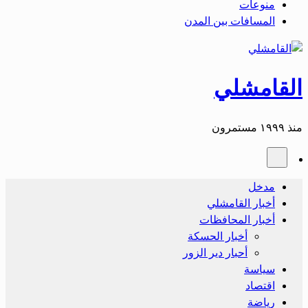
منوعات
المسافات بين المدن
القامشلي
منذ ١٩٩٩ مستمرون
مدخل
أخبار القامشلي
أخبار المحافظات
أخبار الحسكة
أحبار دير الزور
سياسة
اقتصاد
رياضة