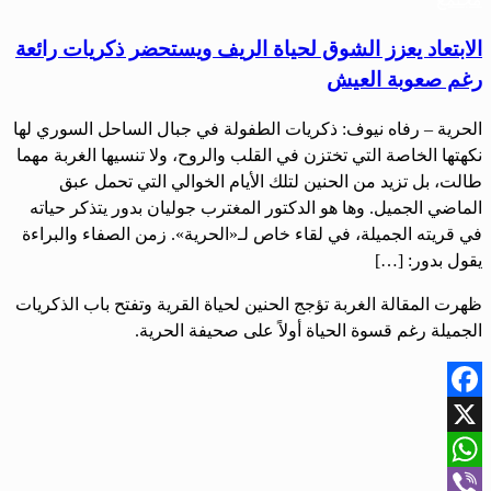
الابتعاد يعزز الشوق لحياة الريف ويستحضر ذكريات رائعة
رغم صعوبة العيش
الحرية – رفاه نيوف: ذكريات الطفولة في جبال الساحل السوري لها
نكهتها الخاصة التي تختزن في القلب والروح، ولا تنسيها الغربة مهما
طالت، بل تزيد من الحنين لتلك الأيام الخوالي التي تحمل عبق
الماضي الجميل. وها هو الدكتور المغترب جوليان بدور يتذكر حياته
في قريته الجميلة، في لقاء خاص لـ«الحرية». زمن الصفاء والبراءة
يقول بدور: […]
ظهرت المقالة الغربة تؤجج الحنين لحياة القرية وتفتح باب الذكريات
الجميلة رغم قسوة الحياة أولاً على صحيفة الحرية.
Facebook
X
WhatsApp