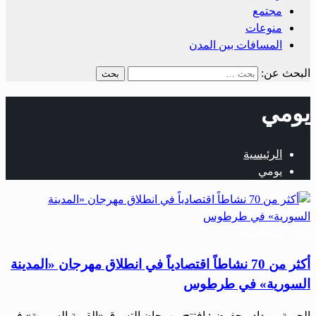
مجتمع
منوعات
المسافات بين المدن
البحث عن:
يومي
الرئيسية
يومي
أخبار المحافظات
أكثر من 70 نشاطاً اقتصادياً في انطلاق مهرجان «المدينة
السورية» في طرطوس
الحرية – وداد محفوض: افتتح مهرجان التسوق «القرية السورية» في