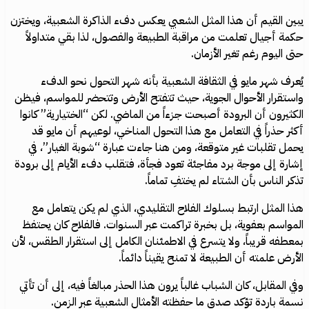
يبين القيم أن هذا المثل الشعبي يعكس دفء الذاكرة الشعبية، ويختزن
حكمة أجيال تعلمت من مراقبة الطبيعة والفصول، لذا بقي متداولاً
حتى اليوم رغم تغير الأزمان.
يُعرف شهر مايو في الثقافة الشعبية بأنه شهر التحول نحو الدفء
واستقرار الأحوال الجوية، حيث تتفتح الأرض وتتحضر للمواسم، فيظن
الكثيرون أن البرودة أصبحت جزءاً من الماضي. لكن “الختيارية” كانوا
أكثر حذراً في التعامل مع هذا التحول المناخي، لوعيهم أن مايو قد
يحمل تقلبات غير متوقعة، ومن هنا جاءت عبارة “شوبة الغيار”، في
إشارة إلى موجة برد مفاجئة تعود فجأة، فتقلب دفء الأيام إلى برودة
تذكر الناس بأن الشتاء لم يختفِ تماماً.
هذا المثل ارتبط بسلوك الفلاح التقليدي، الذي لم يكن يتعامل مع
المواسم بعفوية، بل بخبرة تراكمت عبر السنوات. فالفلاح كان يحتفظ
بمعطفه قريباً، ولا يتسرع في الاطمئنان الكامل إلى استقرار الطقس، لأن
الأرض علمته أن الطبيعة لا تمنح يقيناً دائماً.
وفي المقابل، كان الشباب غالباً يرون هذا الحذر مبالغاً فيه، إلى أن تأتي
نسمة باردة تؤكد صدق ما حفظته الأمثال الشعبية عبر الزمن.