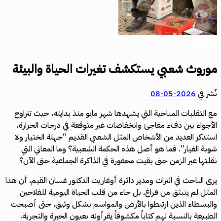
منوعات
موروث شعبي يستكشف تغيرات الحياة والبيئة
نُشر في
2026-05-08
مع التقلبات المناخية التي يشهدها شهر مايو منذ بدايته، حيث تتراوح
الأجواء بين دفء مفاجئ وانخفاضات غير متوقعة في درجات الحرارة،
استذكر العديد من الأشخاص المثل الشعبي القديم “جهلة الختيار ولا
شوبة الغيار”. فما هو أصل هذه الحكمة الشعبية؟ وما المعاني التي
نقلتها عبر الزمن حتى بقيت محفورة في الذاكرة الجماعية حتى الآن؟
يرى الباحث في التراث ومدير دائرة أوغاريت الدكتور غسان القيم، أن هذا
المثل لم ينبثق من فراغ، بل جاء من قلب الحياة اليومية للفلاحين
والبسطاء الذين ارتبطوا بالأرض والمواسم بشكل وثيق، حتى أصبحت
الطبيعة بالنسبة لهم كتاباً مكشوفاً يقرأونه بعيون الخبرة والتجربة.