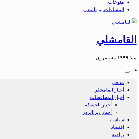
منوعات
المسافات بين المدن
القامشلي
منذ ١٩٩٩ مستمرون
مدخل
أخبار القامشلي
أخبار المحافظات
أخبار الحسكة
أحبار دير الزور
سياسة
اقتصاد
رياضة