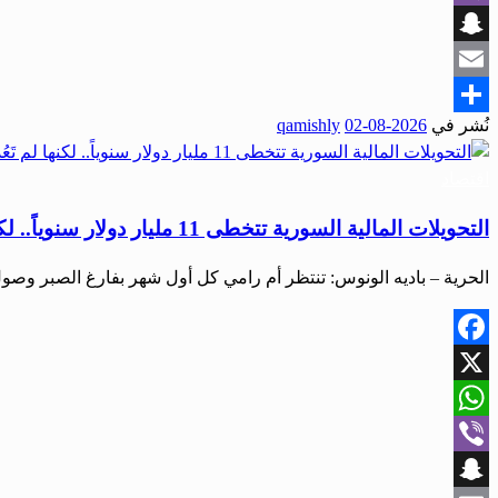
Viber
Snapchat
Email
نُشر في
2026-08-02
qamishly
Share
اقتصاد
التحويلات المالية السورية تتخطى 11 مليار دولار سنوياً.. لكنها لم تَعُد تُلَبِّي الاحتياجات!
الحرية – باديه الونوس: تنتظر أم رامي كل أول شهر بفارغ الصبر وصو
Facebook
X
WhatsApp
Viber