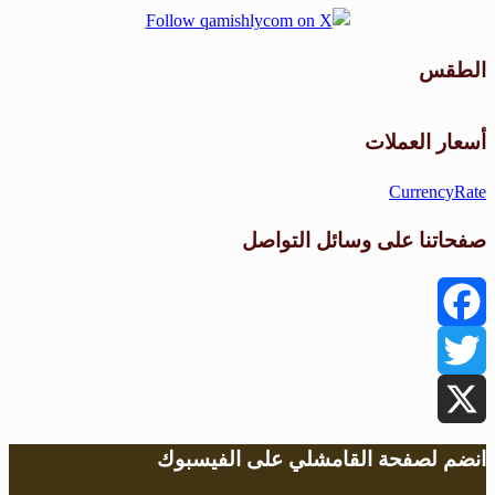
الطقس
طقس القامشلي
أسعار العملات
CurrencyRate
صفحاتنا على وسائل التواصل
Facebook
Twitter
X
انضم لصفحة القامشلي على الفيسبوك