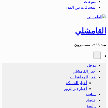
منوعات
المسافات بين المدن
القامشلي
منذ ١٩٩٩ مستمرون
مدخل
أخبار القامشلي
أخبار المحافظات
أخبار الحسكة
أحبار دير الزور
سياسة
اقتصاد
رياضة