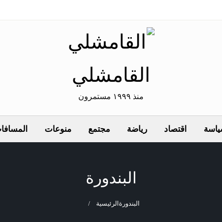
القامشلي
منذ ١٩٩٩ مستمرون
اسة
اقتصاد
رياضة
مجتمع
منوعات
المسافات
البندورة
البندورة
الرئيسية