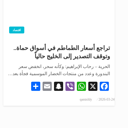
اقتصاد
تراجع أسعار الطماطم في أسواق حماة..
وتوقف التصدير إلى الخليج حالياً
الحرية – رحاب الإبراهيم: وكأنه سحر، انخفض سعر
البندورة وعدد من منتجات الخضار الموسمية فجأة بعد…
Share
Snapchat
Email
WhatsApp
Viber
Facebook
X
qamishly
2026-03-24