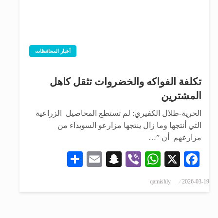
أخبار المحافظات
تكلفة الفواكه والخضروات تثقل كاهل
المشترين
الحرية-طلال الكفيري: لم تستطع المحاصيل الزراعية
التي أنتجها وما زال ينتجها مزارعو السويداء من
مزارعهم أن ”…
Share
Snapchat
Email
WhatsApp
Viber
Facebook
X
qamishly
2026-03-19