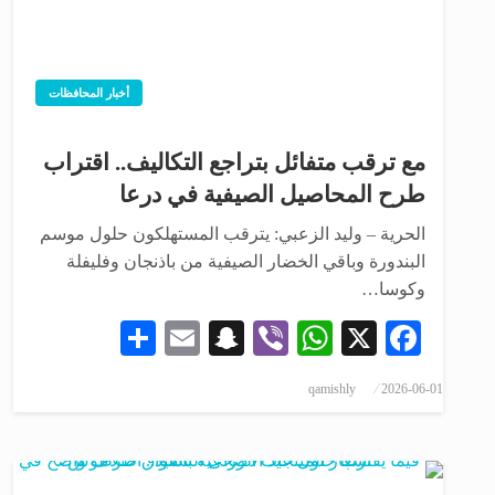
أخبار المحافظات
مع ترقب متفائل بتراجع التكاليف.. اقتراب
طرح المحاصيل الصيفية في درعا
الحرية – وليد الزعبي: يترقب المستهلكون حلول موسم
البندورة وباقي الخضار الصيفية من باذنجان وفليفلة
وكوسا…
Share
Snapchat
Email
WhatsApp
Viber
Facebook
X
qamishly
2026-06-01