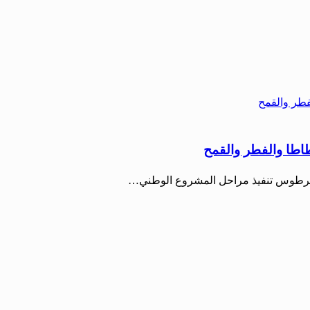
طاطا والفطر والقمح
في طرطوس تنفيذ مراحل المشروع الوطني…