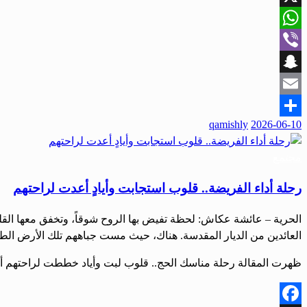
X
WhatsApp
Viber
Snapchat
Email
qamishly
2026-06-10
Share
مجتمع
رحلة أداء الفريضة.. قلوب استجابت وأيادٍ أعدت لراحتهم
الحرية – عائشة عكاش: لحظة تفيض بها الروح شوقاً، وتخفق معها القلوب
العائدين من الديار المقدسة. هناك، حيث مست جباههم تلك الأرض الطه
ظهرت المقالة رحلة مناسك الحج.. قلوب لبت وأياد خططت لراحتهم أول