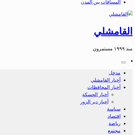
المسافات بين المدن
القامشلي
منذ ١٩٩٩ مستمرون
مدخل
أخبار القامشلي
أخبار المحافظات
أخبار الحسكة
أحبار دير الزور
سياسة
اقتصاد
رياضة
مجتمع