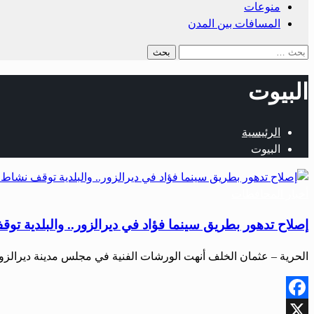
منوعات
المسافات بين المدن
البيوت
الرئيسية
البيوت
أخبار المحافظات
إصلاح تدهور بطريق سينما فؤاد في ديرالزور.. والبلدية 
الحرية – عثمان الخلف أنهت الورشات الفنية في مجلس مدينة ديرالزو
Facebook