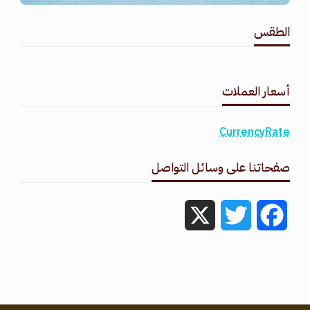
الطقس
طقس القامشلي
أسعار العملات
CurrencyRate
صفحاتنا على وسائل التواصل
X
Twitter
Facebook