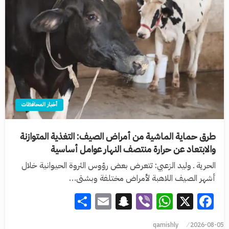
أخبار المحافظات
طرق حماية الماشية من أمراض الصيف: التغذية المتوازنة
والابتعاد عن حرارة منتصف النهار عوامل أساسية
الحرية ـ وليد الزعبي: تتعرض بعض رؤوس الثروة الحيوانية خلال
أشهر الصيف اللاهبة لأمراض مختلفة وبشتى…
Share
Snapchat
Email
WhatsApp
Viber
Facebook
X
qamishly
2026-08-05