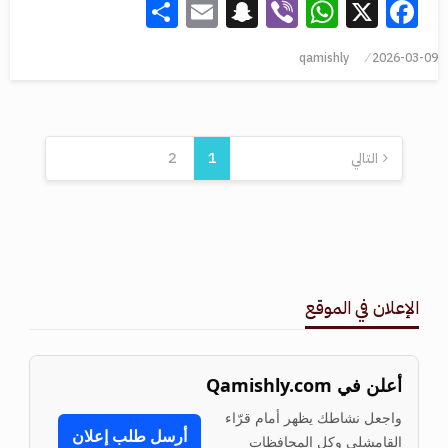
Share
Snapchat
Email
WhatsApp
Viber
Facebook
X
qamishly
2026-03-09
التالي
1
2
الإعلان في الموقع
أعلن في Qamishly.com
واجعل نشاطك يظهر أمام قرّاء
أرسل طلب إعلان
القامشلي وكل المحافظات