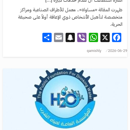
الفترة استطاعت أن تقدم خدمات كبيرة […]
ظهرت المقالة «مساواة».. معمل للأطراف الصناعية ومراكز
متخصصة لتأهيل الأشخاص ذوي الإعاقة أولاً على صحيفة
الحرية.
Share
Snapchat
Email
WhatsApp
Viber
Facebook
X
qamishly
2026-06-29