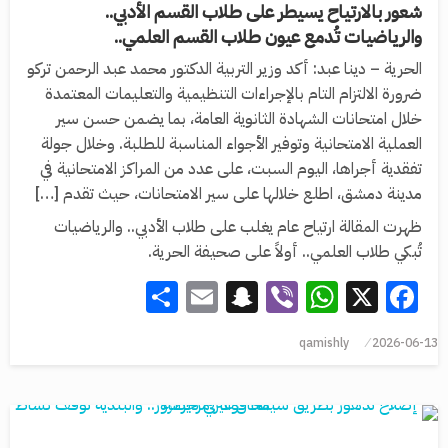
شعور بالارتياح يسيطر على طلاب القسم الأدبي..
والرياضيات تُدمع عيون طلاب القسم العلمي..
الحرية – دينا عبد: أكد وزير التربية الدكتور محمد عبد الرحمن تركو
ضرورة الالتزام التام بالإجراءات التنظيمية والتعليمات المعتمدة
خلال امتحانات الشهادة الثانوية العامة، بما يضمن حسن سير
العملية الامتحانية وتوفير الأجواء المناسبة للطلبة. وخلال جولة
تفقدية أجراها، اليوم السبت، على عدد من المراكز الامتحانية في
مدينة دمشق، اطلع خلالها على سير الامتحانات، حيث تقدم […]
ظهرت المقالة ارتياح عام يغلب على طلاب الأدبي.. والرياضيات
تُبكي طلاب العلمي.. أولاً على صحيفة الحرية.
Share
Snapchat
Email
WhatsApp
Viber
Facebook
X
qamishly
2026-06-13