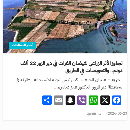
أخبار المحافظات
تجاوز الأثر الزراعي لفيضان الفرات في دير الزور 22 ألف
دونم.. والتعويضات في الطريق
الحرية – عثمان الخلف: أكد رئيس لجنة الاستجابة الطارئة في
محافظة دير الزور، الدكتور فايز عباس،…
Share
Snapchat
Email
WhatsApp
Viber
Facebook
X
qamishly
2026-06-23