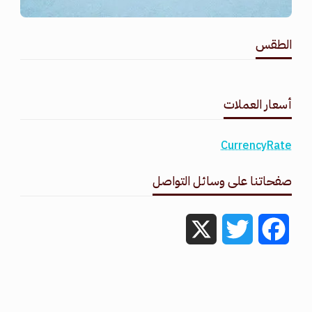
الطقس
طقس القامشلي
أسعار العملات
CurrencyRate
صفحاتنا على وسائل التواصل
X
Twitter
Facebook