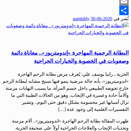
Snapchat
Email
نُشر في
2026-06-30
qamishly
Share
مجتمع
البطانة الرحمية المهاجرة «إندومتريوز».. معاناة دائمة
وصعوبات في الخصوبة والخيارات الجراحية
الحرية ـ رانيا يوسف علي: يُعرف مرض بطانة الرحم الهاجرة
«اندوميتريوز»، بأنه حالة مرضية ينمو فيها نسيج مشابه لبطانة الرحم
خارج تجويفه الطبيعي داخل جسم المرأة، ما يسبب التهابات مزمنة
وآلاماً حادة وعسرة في الإنجاب، وهو من الحالات الطبية التي ما
تزال أسبابها غير محسومة بشكل دقيق حتى اليوم.. وتشير
التفسيرات العلمية إلى وجود عدة […]
ظهرت المقالة بطانة الرحم الهاجرة «اندوميتريوز».. آلام مزمنة
وتحديات الإنجاب والعلاجات الجراحية أولاً على صحيفة الحرية.