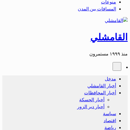
منوعات
المسافات بين المدن
القامشلي
منذ ١٩٩٩ مستمرون
مدخل
أخبار القامشلي
أخبار المحافظات
أخبار الحسكة
أحبار دير الزور
سياسة
اقتصاد
رياضة