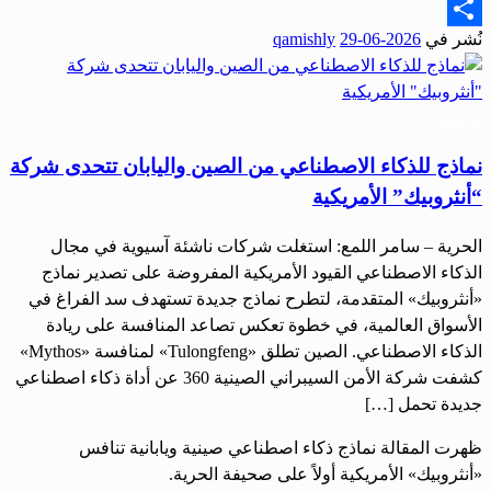
Email
نُشر في
2026-06-29
qamishly
Share
مجتمع
نماذج للذكاء الاصطناعي من الصين واليابان تتحدى شركة
“أنثروبيك” الأمريكية
الحرية – سامر اللمع: استغلت شركات ناشئة آسيوية في مجال
الذكاء الاصطناعي القيود الأمريكية المفروضة على تصدير نماذج
«أنثروبيك» المتقدمة، لتطرح نماذج جديدة تستهدف سد الفراغ في
الأسواق العالمية، في خطوة تعكس تصاعد المنافسة على ريادة
الذكاء الاصطناعي. الصين تطلق «Tulongfeng» لمنافسة «Mythos»
كشفت شركة الأمن السيبراني الصينية 360 عن أداة ذكاء اصطناعي
جديدة تحمل […]
ظهرت المقالة نماذج ذكاء اصطناعي صينية ويابانية تنافس
«أنثروبيك» الأمريكية أولاً على صحيفة الحرية.