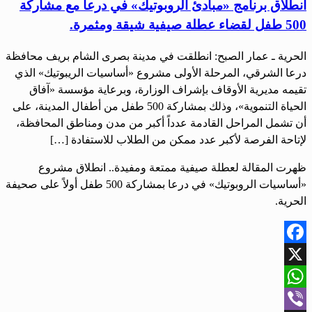
انطلاق برنامج «مبادئ الروبوتيك» في درعا مع مشاركة
500 طفل لقضاء عطلة صيفية شيقة ومثمرة.
الحرية ـ عمار الصبح: انطلقت في مدينة بصرى الشام بريف محافظة
درعا الشرقي، المرحلة الأولى مشروع «أساسيات الريبوتيك» الذي
تقيمه مديرية الأوقاف بإشراف الوزارة، وبرعاية مؤسسة «آفاق
الحياة التنموية»، وذلك بمشاركة 500 طفل من أطفال المدينة، على
أن تشمل المراحل القادمة عدداً أكبر من مدن ومناطق المحافظة،
لإتاحة الفرصة لأكبر عدد ممكن من الطلاب للاستفادة […]
ظهرت المقالة لعطلة صيفية ممتعة ومفيدة.. انطلاق مشروع
«أساسيات الروبوتيك» في درعا بمشاركة 500 طفل أولاً على صحيفة
الحرية.
Facebook
X
WhatsApp