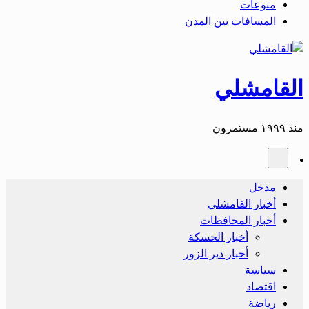
منوعات
المسافات بين المدن
القامشلي
منذ ١٩٩٩ مستمرون
مدخل
أخبار القامشلي
أخبار المحافظات
أخبار الحسكة
أحبار دير الزور
سياسة
اقتصاد
رياضة