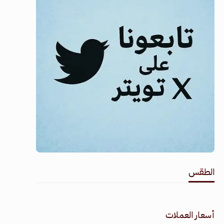
الطقس
طقس القامشلي
أسعار العملات