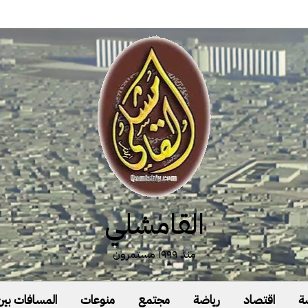
القامشلي
منذ ١٩٩٩ مستمرون
ة
اقتصاد
رياضة
مجتمع
منوعات
المسافات بين