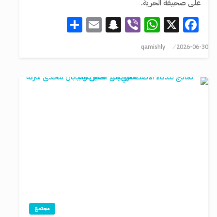
على صحيفة الحرية.
Share
Snapchat
Email
WhatsApp
Viber
Facebook
X
qamishly
2026-06-30
مجتمع