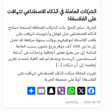
الشركات العاملة في الذكاء الاصطناعي تتهافت
على الفلاسفة!
الحرية ـ سامر اللمع: باتت الشركات العملاقة المنتجة لنماذج
الذكاء الاصطناعي مثل غوغل وأنثروبيك تتهافت على
طلاب الفلسفة لتوظيفهم برواتب سنوية مرتفعة قد تصل
إلى ما بين 100 ألف دولار وربع مليون بسبب الحاجة
الماسّة إلى من يضع معايير أخلاقية وإجابات عن أسئلة
المستخدمين. الهندسة وحدها لم تعد كافية تتحدث تقارير
إعلامية إلى أن شركات […]
ظهرت المقالة شركات الذكاء الاصطناعي تتهافت على
الفلاسفة! أولاً على صحيفة الحرية.
Share
Snapchat
Email
WhatsApp
Viber
Facebook
X
qamishly
2026-06-29