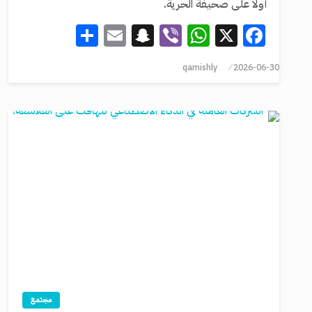
أولاً على صحيفة الحرية.
Share
Snapchat
Email
WhatsApp
Viber
Facebook
X
qamishly
2026-06-30
مجتمع