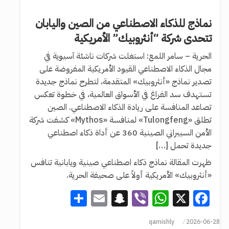
نماذج للذكاء الاصطناعي من الصين واليابان
تتحدى شركة “أنثروبيك” الأمريكية
الحرية – سامر اللمع: استغلت شركات ناشئة آسيوية في
مجال الذكاء الاصطناعي القيود الأمريكية المفروضة على
تصدير نماذج «أنثروبيك» المتقدمة، لتطرح نماذج جديدة
تستهدف سد الفراغ في الأسواق العالمية، في خطوة تعكس
تصاعد المنافسة على ريادة الذكاء الاصطناعي. الصين
تطلق «Tulongfeng» لمنافسة «Mythos» كشفت شركة
الأمن السيبراني الصينية 360 عن أداة ذكاء اصطناعي
جديدة تحمل […]
ظهرت المقالة نماذج ذكاء اصطناعي صينية ويابانية تنافس
«أنثروبيك» الأمريكية أولاً على صحيفة الحرية.
Share
Snapchat
Email
WhatsApp
Viber
Facebook
X
qamishly
2026-06-28