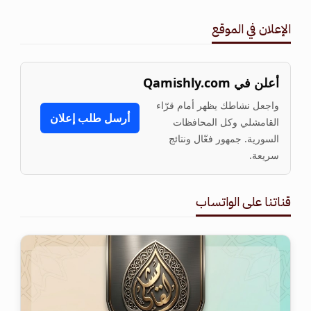
الإعلان في الموقع
أعلن في Qamishly.com
واجعل نشاطك يظهر أمام قرّاء
أرسل طلب إعلان
القامشلي وكل المحافظات
السورية. جمهور فعّال ونتائج
سريعة.
قناتنا على الواتساب