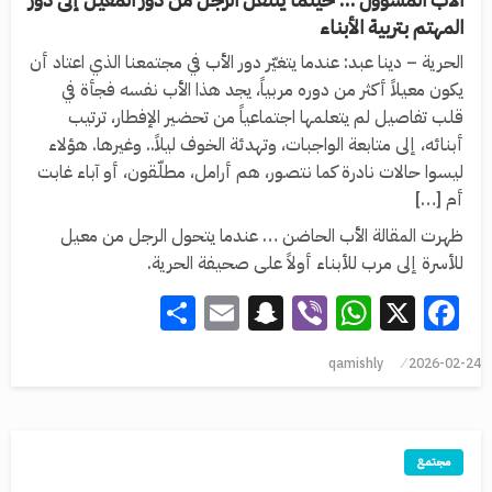
المهتم بتربية الأبناء
الحرية – دينا عبد: عندما يتغيّر دور الأب في مجتمعنا الذي اعتاد أن
يكون معيلاً أكثر من دوره مربياً، يجد هذا الأب نفسه فجأة في
قلب تفاصيل لم يتعلمها اجتماعياً من تحضير الإفطار، ترتيب
أبنائه، إلى متابعة الواجبات، وتهدئة الخوف ليلاً.. وغيرها. هؤلاء
ليسوا حالات نادرة كما نتصور، هم أرامل، مطلّقون، أو آباء غابت
أم […]
ظهرت المقالة الأب الحاضن … عندما يتحول الرجل من معيل
للأسرة إلى مرب للأبناء أولاً على صحيفة الحرية.
Share
Snapchat
Email
WhatsApp
Viber
Facebook
X
qamishly
2026-02-24
مجتمع