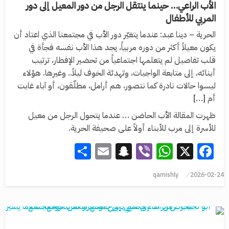
الأب الراعي… حينما ينتقل الرجل من دور المعيل إلى دور
المربي للأطفال
الحرية – دينا عبد: عندما يتغيّر دور الأب في مجتمعنا الذي اعتاد أن
يكون معيلاً أكثر من دوره مربياً، يجد هذا الأب نفسه فجأة في
قلب تفاصيل لم يتعلمها اجتماعياً من تحضير الإفطار، ترتيب
أبنائه، إلى متابعة الواجبات، وتهدئة الخوف ليلاً.. وغيرها. هؤلاء
ليسوا حالات نادرة كما نتصور، هم أرامل، مطلّقون، أو آباء غابت
أم […]
ظهرت المقالة الأب الحاضن … عندما يتحول الرجل من معيل
للأسرة إلى مرب للأبناء أولاً على صحيفة الحرية.
Share
Snapchat
Email
WhatsApp
Viber
Facebook
X
qamishly
2026-02-24