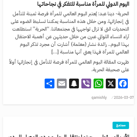
اليوم الدولي للمرأة مناسبة للتفكر في نجاحاتها
الحرية- دينا عبد: يُعتبر اليوم العالمي للمرأة فرصة ثمينة للتأمل
في إنجازاتها، ومن خلال هذه المناسبة يمكننا تسليط الضوء على
التحديات التي لا تزال تواجهها في مجتمعاتنا. “الحرية” استطلعت
آراء النساء اللواتي عبرن من خلال حديثهن عن أهمية الاحتفال
بهذا اليوم.. رائدة نشار (معلمة) أشارت أن مجرد تذكر اليوم
العالمي للمرأة فهذا يعني أنها مناسبة […]
ظهرت المقالة اليوم العالمي للمرأة فرصة للتأمل في إنجازاتها أولاً
على صحيفة الحرية.
Share
Snapchat
Email
WhatsApp
Viber
Facebook
X
qamishly
2026-03-07
مجتمع
الأب المسؤول … حينما ينتقل الرجل من دور المعيل إلى دور