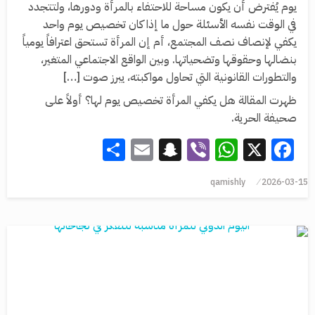
يوم يُفترض أن يكون مساحة للاحتفاء بالمرأة ودورها، ولتتجدد
في الوقت نفسه الأسئلة حول ما إذا كان تخصيص يوم واحد
يكفي لإنصاف نصف المجتمع، أم إن المرأة تستحق اعترافاً يومياً
بنضالها وحقوقها وتضحياتها. ‏وبين الواقع الاجتماعي المتغير،
والتطورات القانونية التي تحاول مواكبته، يبرز صوت […]
ظهرت المقالة هل يكفي المرأة تخصيص يوم لها؟ أولاً على
صحيفة الحرية.
Share
Snapchat
Email
WhatsApp
Viber
Facebook
X
qamishly
2026-03-15