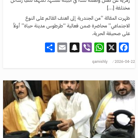
رمزية عن طفل وطفلة نشأا في البيئة نفسها، لكنهما تلقيا رسائل
مختلفة […]
ظهرت المقالة “‏من الجندرية إلى العنف القائم على النوع
الاجتماعي” محاضرة ضمن فعالية “طرطوس مدينة حياة” أولاً
على صحيفة الحرية.
Share
Snapchat
Email
WhatsApp
Viber
Facebook
X
qamishly
2026-04-22