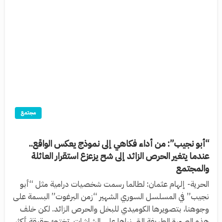
مجتمع
“أبو نجيب”: من أداء فكاهي إلى نموذج يعكس الواقع..
عندما يتغير الحرص الزائد إلى شح يزعزع استقرار العائلة
والمجتمع
الحرية- إلهام عثمان: لطالما رسمت شخصيات درامية مثل “أبو
نجيب” في المسلسل السوري الشهير “زمن البرغوت” البسمة على
وجوهنا، بتصويرها الكوميدي للبخل والحرص الزائد. لكن خلف
هذه الصورة الطريفة التي نراها على الشاشات، تختبئ حقيقة أكثر