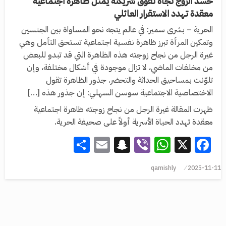
حسد الزوج تجاه تفوق شريكته يمثل ظاهرة اجتماعية
معقدة تهدد الاستقرار العائلي
الحرية – بشرى سمير: في عالم يتجه نحو المساواة بين الجنسين
وتمكين المرأة تبرز ظاهرة نفسية اجتماعية تستحق التأمل وهي
غيرة الرجل من نجاح زوجته هذه الظاهرة التي قد تبدو للبعض
من مخلفات الماضي، لا تزال موجودة في أشكال مختلفة، وإن
تلوّنت بمساحيق الحداثة والتحضر. جذور الظاهرة تقول
الاختصاصية الاجتماعية سوسن السهلي: إن جذور هذه […]
ظهرت المقالة غيرة الرجل من نجاح زوجته ظاهرة اجتماعية
معقدة تهدد الحياة الأسرية أولاً على صحيفة الحرية.
Share
Snapchat
Email
WhatsApp
Viber
Facebook
X
qamishly
2025-11-11