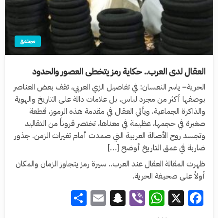
مجتمع
العقال لدى العرب.. حكاية رمز يتخطى العصور والحدود
الحرية– ياسر النعسان: في تفاصيل الزي العربي، تقف بعض العناصر
بوصفها أكثر من مجرد لباس، بل علامات دالة على التاريخ والهوية
والذاكرة الجماعية. ويأتي العقال في مقدمة هذه الرموز، قطعة
صغيرة في حجمها، عظيمة في معناها، تختصر قروناً من التقاليد
وتجسد روح الأصالة العربية التي صمدت أمام تغيرات الزمن. جذور
ضاربة في عمق التاريخ أوضح […]
ظهرت المقالة العقال عند العرب.. سيرة رمز يتجاوز الزمان والمكان
أولاً على صحيفة الحرية.
Share
Snapchat
Email
WhatsApp
Viber
Facebook
X