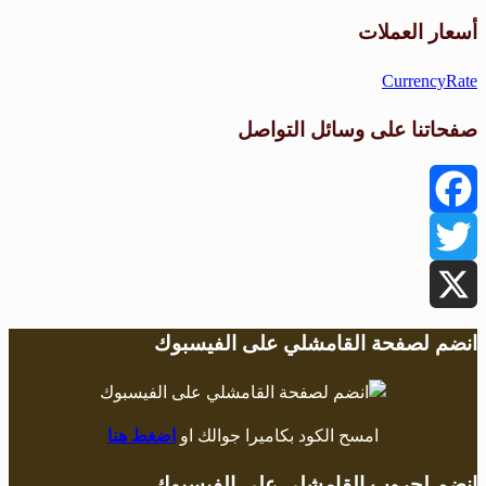
طقس القامشلي
أسعار العملات
CurrencyRate
صفحاتنا على وسائل التواصل
Facebook
Twitter
X
انضم لصفحة القامشلي على الفيسبوك
امسح الكود بكاميرا جوالك او
اضغط هنا
انضم لجروب القامشلي على الفيسبوك