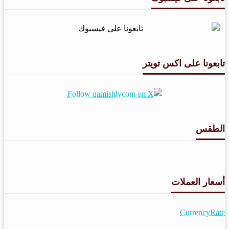
تابعونا على اكس تويتر
الطقس
طقس القامشلي
أسعار العملات
CurrencyRate