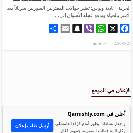
الحرية – بادية ونوس: تعتبر حوالات المغتربين السوريين شرياناً يمد
الأسر بالحياة ويدفع عجلة الأسواق إلى…
Share
Snapchat
Email
WhatsApp
Viber
Facebook
X
qamishly
2026-05-23
الإعلان في الموقع
أعلن في Qamishly.com
واجعل نشاطك يظهر أمام قرّاء القامشلي
أرسل طلب إعلان
وكل المحافظات السورية. جمهور فعّال