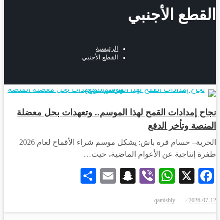
القطع الأجنبي
الرئيسية
القطع الأجنبي
أخبار المحافظات
نجاح إمدادات القمح لهذا الموسم.. وتعهدات بحل معضلة
المنصة وتأخر الدفع
الحرية– حسام قره باش: يشكل موسم شراء الأقماح لعام 2026
طفرة إنتاجية عن الأعوام الماضية، حيث…
Share
Snapchat
Email
WhatsApp
Viber
Facebook
X
qamishly
2026-07-12