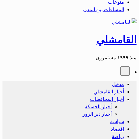
منوعات
المسافات بين المدن
القامشلي
منذ ١٩٩٩ مستمرون
مدخل
أخبار القامشلي
أخبار المحافظات
أخبار الحسكة
أحبار دير الزور
سياسة
اقتصاد
رياضة