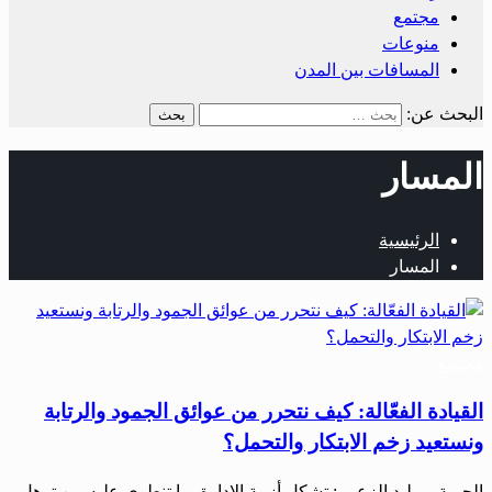
مجتمع
منوعات
المسافات بين المدن
البحث عن:
المسار
الرئيسية
المسار
مجتمع
القيادة الفعّالة: كيف نتحرر من عوائق الجمود والرتابة
ونستعيد زخم الابتكار والتحمل؟
الحرية – وليد الزعبي: تشكل أزمة الإدارة بما تنطوي عليه من ترهل