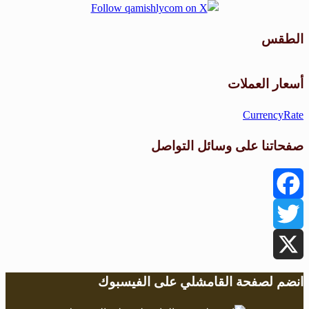
الطقس
طقس القامشلي
أسعار العملات
CurrencyRate
صفحاتنا على وسائل التواصل
Facebook
Twitter
X
انضم لصفحة القامشلي على الفيسبوك