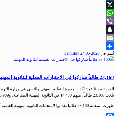
Facebook
X
WhatsApp
Viber
Snapchat
Email
نُشر في
2026-05-24
qamishly
Share
مجتمع
23,160 طالباً شاركوا في الاختبارات العملية للثانوية المهنية
الحرية – دينا عبد: أكدت مديرة التعليم المهني والتقني في وزارة التر
بلغت 23,160 طالباً، منهم 14,480 في الثانوية المهنية الصناعية، و5,989 في الثانوية المهنية التجارية، و2,691 في الثانوية المهنية النسوية. وقالت حرستاني، في تصريح لصحيفة «الحرية»: إن […]
ظهرت المقالة 23,160 طالباً تقدموا لامتحانات الثانوية المهنية العملية أولاً على صحيفة الحرية.