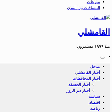
منوعات
المسافات بين المدن
القامشلي
منذ ١٩٩٩ مستمرون
مدخل
أخبار القامشلي
أخبار المحافظات
أخبار الحسكة
أحبار دير الزور
سياسة
اقتصاد
رياضة