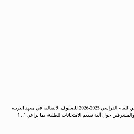
الحرية – دينا عبد: تفقد وزيرا التربية محمد عبد الرحمن تركو، والشؤون ‌‏الاجتماعية والعمل هند قبوات اليوم الأربعاء، سير امتحانات الفصل ‌‏الثاني للعام الدراسي 2025-2026 للصفوف الانتقالية في معهد التربية
والمشرفين حول آلية تقديم ‌‏الامتحانات للطلبة، بما يراعي […]