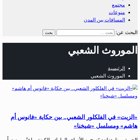
مجتمع
منوعات
المسافات بين المدن
البحث عن:
الموروث الشعبي
الرئيسية
الموروث الشعبي
مجتمع
«الزيت» في الفلكلور الشعبي.. بين حكاية «فانوس أم
هاشم» ومسلسل «شيخنا»
الحرية ـ رنا بغدان: مُسح به الأنبياء والملوك والكهنة، واعتُبر مصدراً