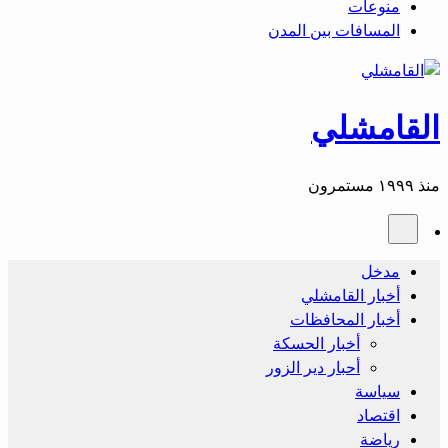
منوعات
المسافات بين المدن
القامشلي
منذ ١٩٩٩ مستمرون
مدخل
أخبار القامشلي
أخبار المحافظات
أخبار الحسكة
أحبار دير الزور
سياسة
اقتصاد
رياضة