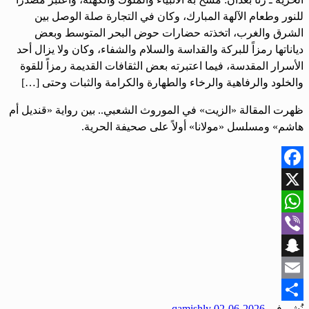
للنور وطعام الآلهة المبارك، وكان في التجارة صلة الوصل بين
الشرق والغرب، اتخذته حضارات حوض البحر المتوسط وبعض
دياناتها رمزاً للبركة والقداسة والسلام والشفاء، وكان ولا يزال أحد
الأسرار المقدسة، فيما اعتبرته بعض الثقافات القديمة رمزاً للقوة
والخلود والرفاهية والرخاء والطهارة والكرامة والثبات وحتى […]
ظهرت المقالة «الزيت» في الموروث الشعبي.. بين رواية «قنديل أم
هاشم» ومسلسل «مولانا» أولاً على صحيفة الحرية.
Facebook
X
WhatsApp
Viber
Snapchat
Email
نُشر في
2026-06-02
qamishly