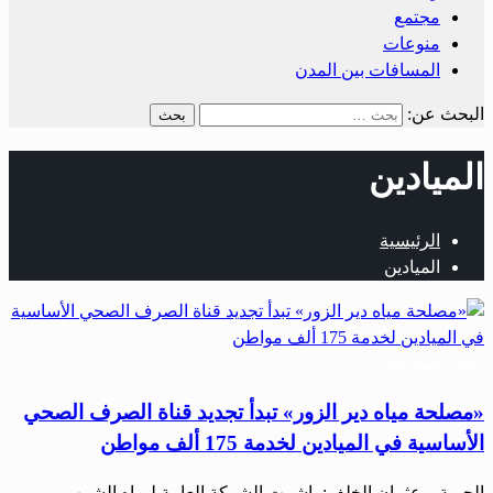
مجتمع
منوعات
المسافات بين المدن
البحث عن:
الميادين
الرئيسية
الميادين
أخبار المحافظات
«مصلحة مياه دير الزور» تبدأ تجديد قناة الصرف الصحي
الأساسية في الميادين لخدمة 175 ألف مواطن
الحرية – عثمان الخلف: باشرت الشركة العامة لمياه الشرب