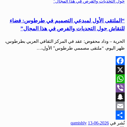
أخبار المحافظات
“الملتقى الأول لمبدعي التصميم في طرطوس: فضاء
للنقاش حول التحديات والفرص في هذا المجال”
الحرية – وداد محفوض: عقد في المركز الثقافي العربي بطرطوس،
ظهر اليوم، “ملتقى مصممي طرطوس” الأول،…
Facebook
X
WhatsApp
Viber
Snapchat
Email
نُشر في
2026-06-13
qamishly
Share