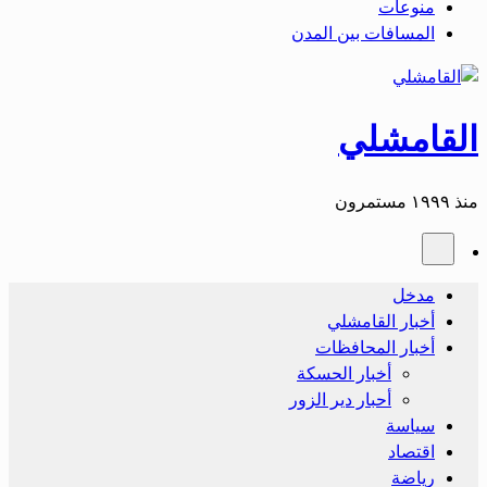
منوعات
المسافات بين المدن
القامشلي
منذ ١٩٩٩ مستمرون
مدخل
أخبار القامشلي
أخبار المحافظات
أخبار الحسكة
أحبار دير الزور
سياسة
اقتصاد
رياضة