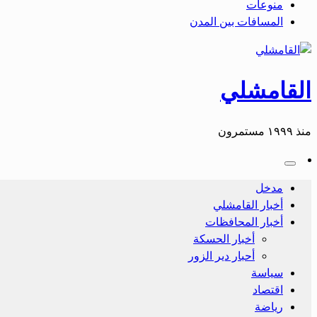
منوعات
المسافات بين المدن
القامشلي
منذ ١٩٩٩ مستمرون
مدخل
أخبار القامشلي
أخبار المحافظات
أخبار الحسكة
أحبار دير الزور
سياسة
اقتصاد
رياضة