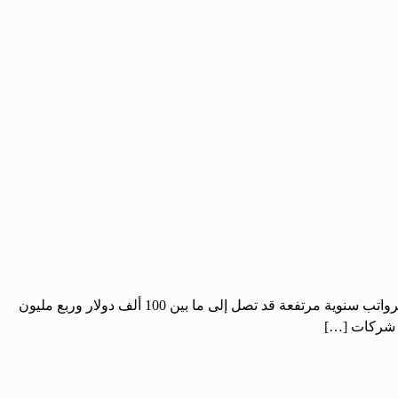
الحرية ـ سامر اللمع: باتت الشركات العملاقة المنتجة لنماذج الذكاء الاصطناعي مثل غوغل وأنثروبيك تتهافت على طلاب الفلسفة لتوظيفهم برواتب سنوية مرتفعة قد تصل إلى ما بين 100 ألف دولار وربع مليون
ن شركات […]