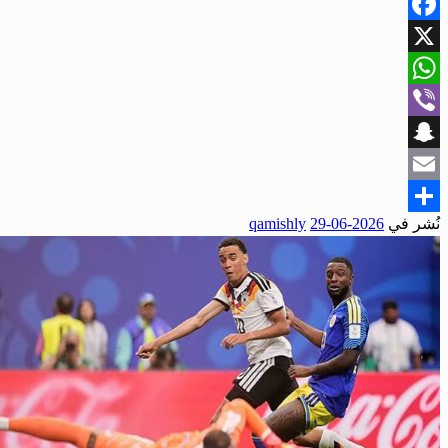
Facebook
X
WhatsApp
Viber
Snapchat
Email
نُشر في
2026-06-29
qamishly
Share