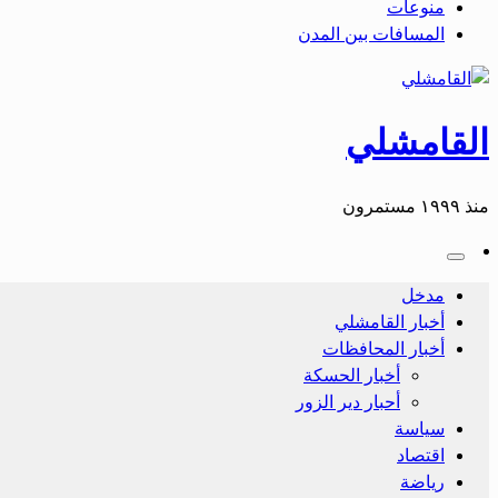
منوعات
المسافات بين المدن
القامشلي
منذ ١٩٩٩ مستمرون
مدخل
أخبار القامشلي
أخبار المحافظات
أخبار الحسكة
أحبار دير الزور
سياسة
اقتصاد
رياضة