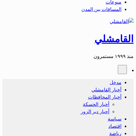
منوعات
المسافات بين المدن
القامشلي
منذ ١٩٩٩ مستمرون
مدخل
أخبار القامشلي
أخبار المحافظات
أخبار الحسكة
أحبار دير الزور
سياسة
اقتصاد
رياضة