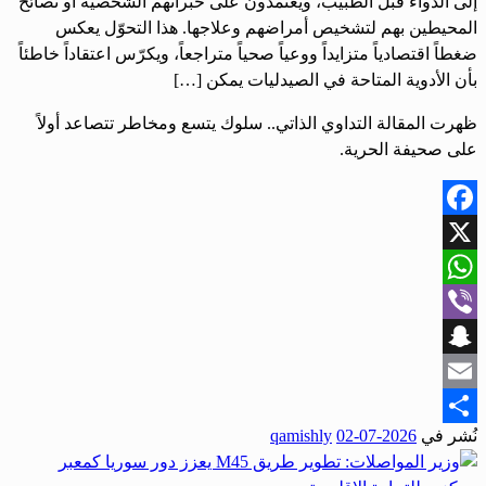
إلى الدواء قبل الطبيب، ويعتمدون على خبراتهم الشخصية أو نصائح
المحيطين بهم لتشخيص أمراضهم وعلاجها. هذا التحوّل يعكس
ضغطاً اقتصادياً متزايداً ووعياً صحياً متراجعاً، ويكرّس اعتقاداً خاطئاً
بأن الأدوية المتاحة في الصيدليات يمكن […]
ظهرت المقالة التداوي الذاتي.. سلوك يتسع ومخاطر تتصاعد أولاً
على صحيفة الحرية.
Facebook
X
WhatsApp
Viber
Snapchat
Email
نُشر في
2026-07-02
qamishly
Share