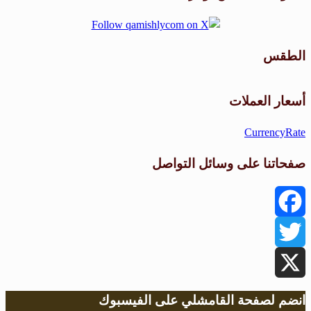
الطقس
طقس القامشلي
أسعار العملات
CurrencyRate
صفحاتنا على وسائل التواصل
Facebook
Twitter
X
انضم لصفحة القامشلي على الفيسبوك