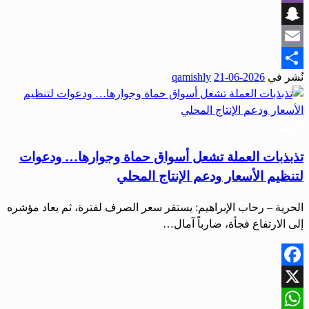
Viber
Snapchat
Email
نُشر في
2026-06-21
qamishly
Share
اقتصاد
تذبذبات العملة تشعل أسواق حماة وجوارها… ودعوات
لتنظيم الأسعار ودعم الإنتاج المحلي
الحرية – رحاب الإبراهيم: يستقر سعر الصرف لفترة، ثم يعاد مؤشره
إلى الارتفاع فجأة، ضارباً آمال…
Facebook
X