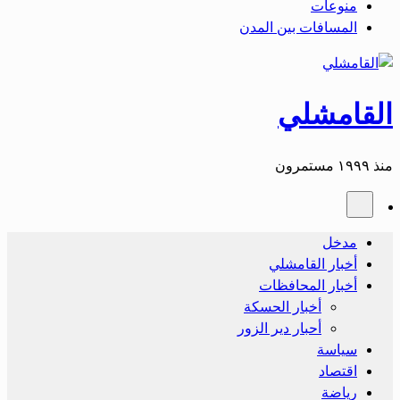
منوعات
المسافات بين المدن
القامشلي
منذ ١٩٩٩ مستمرون
مدخل
أخبار القامشلي
أخبار المحافظات
أخبار الحسكة
أحبار دير الزور
سياسة
اقتصاد
رياضة