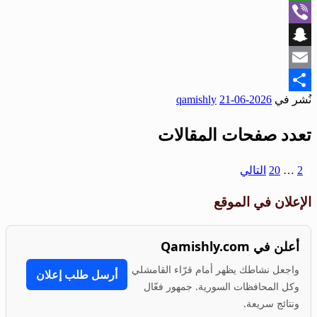
WhatsApp
Viber
Snapchat
Email
نُشر في
2026-06-21
qamishly
Share
تعدد صفحات المقالات
1
2
…
20
التالي
الإعلان في الموقع
أعلن في Qamishly.com
واجعل نشاطك يظهر أمام قرّاء القامشلي
أرسل طلب إعلان
وكل المحافظات السورية. جمهور فعّال
ونتائج سريعة.