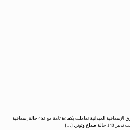
الحرية – عمار الصبح: كشف الدكتور طارق الحريري، رئيس دائرة الإحالة والإسعاف والطوارئ في مديرية صحة درعا، أن كوادر المديرية والفرق الإسعافية الميدانية تعاملت بكفاءة تامة مع 462 حالة إسعافية
توتر، […]