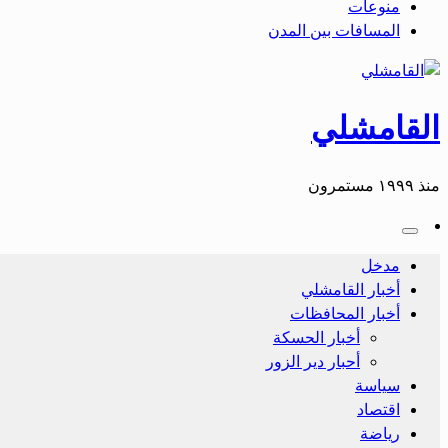
منوعات
المسافات بين المدن
القامشلي
منذ ١٩٩٩ مستمرون
مدخل
أخبار القامشلي
أخبار المحافظات
أخبار الحسكة
أحبار دير الزور
سياسة
اقتصاد
رياضة