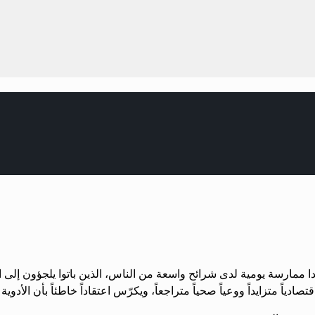
 غدا ممارسة يومية لدى شرائح واسعة من الناس، الذين باتوا يلجؤون إلى
اً متزايداً ووعياً صحياً متراجعاً، ويكرّس اعتقاداً خاطئاً بأن الأدوي