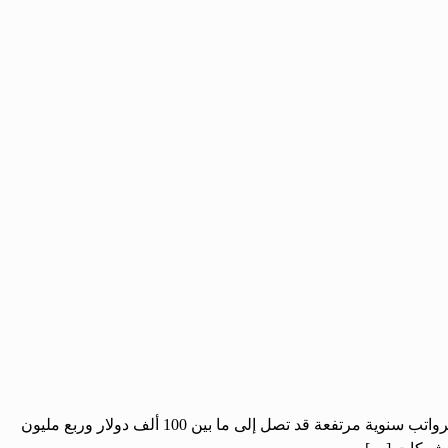
الحرية ـ سامر اللمع: باتت الشركات العملاقة المنتجة لنماذج الذكاء الاصطناعي مثل غوغل وأنثروبيك تتهافت على طلاب الفلسفة لتوظيفهم برواتب سنوية مرتفعة قد تصل إلى ما بين 100 ألف دولار وربع مليون