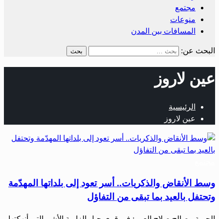
مجتمع
منوعات
المسافات بين المدن
البحث عن:
عين لاروز
الرئيسية
عين لاروز
مجتمع
وسط الأنقاض والذكريات.. أسر تعود إلى بلداتها المهدّمة
وتحتفل بالعيد بما تبقى من التفاؤل
الحرية ـ صالح صلاح العمر: في قرى جبل الزاوية الأشم التي أنهكتها