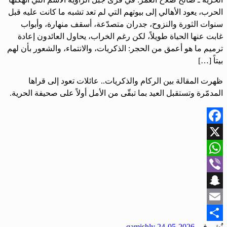
الحرب، يعود الأهالي إلى بيوتهم التي لم تعد تشبه ما كانت عليه قبل
سنوات الثورة والنزوح، جدران متصدّعة، أسقف منهارة، وأبواب
غابت عنها الحياة طويلاً، لكن رغم الخراب، يحاول العائدون إعادة
ترميم ما هو أعمق من الحجر: الذكريات، والانتماء، والشعور بأن لهم
بيتاً […]
ظهرت المقالة بين الركام والذكريات.. عائلات تعود إلى قراها
المدمّرة وتستقبل العيد بما تبقّى من الأمل أولاً على صحيفة الحرية.
Facebook
X
WhatsApp
Viber
Snapchat
Email
نُشر في
2026-05-24
qamishly