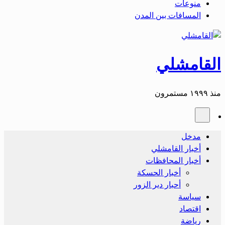
منوعات
المسافات بين المدن
القامشلي
منذ ١٩٩٩ مستمرون
مدخل
أخبار القامشلي
أخبار المحافظات
أخبار الحسكة
أحبار دير الزور
سياسة
اقتصاد
رياضة