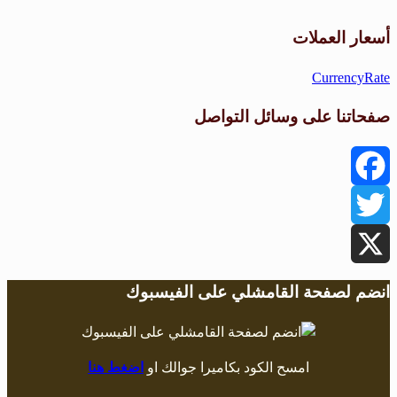
طقس القامشلي
أسعار العملات
CurrencyRate
صفحاتنا على وسائل التواصل
Facebook
Twitter
X
انضم لصفحة القامشلي على الفيسبوك
امسح الكود بكاميرا جوالك او
اضغط هنا