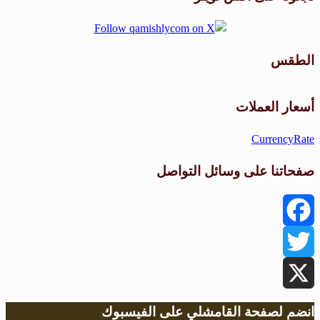
الطقس
طقس القامشلي
أسعار العملات
CurrencyRate
صفحاتنا على وسائل التواصل
Facebook
Twitter
X
انضم لصفحة القامشلي على الفيسبوك