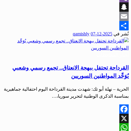
Viber
Snapchat
Email
نُشر في
2025-12-07
qamishly
Share
أخبار المحافظات
القرداحة تحتفل ببهجة الانعتاق.. تجمع رسمي وشعبي
يُوَحِّد المواطنين السوريين
الحرية – نهلة أبو تك: شهدت مدينة القرداحة اليوم احتفالية جماهيرية
بمناسبة الذكرى الوطنية لتحرير سوريا،…
Facebook
X