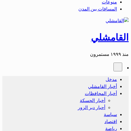
منوعات
المسافات بين المدن
القامشلي
منذ ١٩٩٩ مستمرون
مدخل
أخبار القامشلي
أخبار المحافظات
أخبار الحسكة
أحبار دير الزور
سياسة
اقتصاد
رياضة