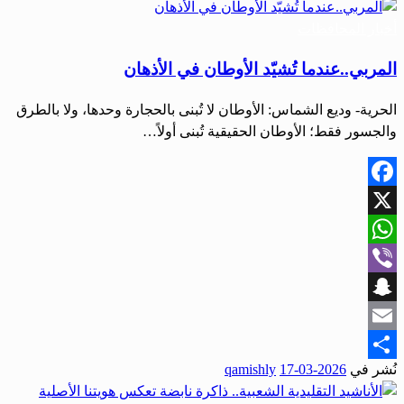
أخبار المحافظات
المربي..عندما تُشيّد الأوطان في الأذهان
الحرية- وديع الشماس: الأوطان لا تُبنى بالحجارة وحدها، ولا بالطرق
والجسور فقط؛ الأوطان الحقيقية تُبنى أولاً…
Facebook
X
WhatsApp
Viber
Snapchat
Email
نُشر في
2026-03-17
qamishly
Share