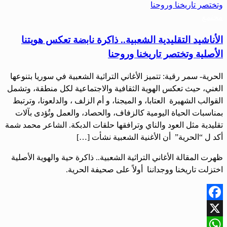
مجتمع
الأناشيد التقليدية الشعبية.. ذاكرة نابضة تعكس هويتنا
الأصلية وتختصر تاريخنا وروحنا
الحرية- سمر رقية: تتميز الأغاني التراثية الشعبية في سوريا بتنوعها
الغني، حيث تعكس الهوية الثقافية والاجتماعية لكل منطقة، وتشمل
القوالب الشهيرة العتابا، و الميجنا، و أم الزلف ، والدلعونا، وترتبط
بمناسبات الحياة اليومية كالزفاف، والحصاد، والعمل وتُؤدى بآلات
تقليدية مثل العود والناي وترافقها حلقات الدبكة. الشاعر محمد شمة
أكد ل “الحرية” أن الأغنية الشعبية نشأت […]
ظهرت المقالة الأغاني التراثية الشعبية.. ذاكرة حية والهوية الأصلية
اختزلت تاريخنا ووجداننا أولاً على صحيفة الحرية.
Facebook
X