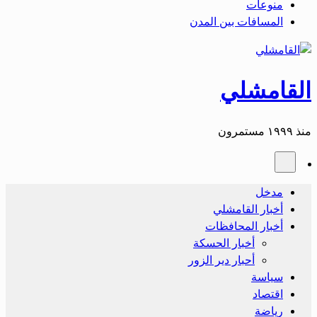
منوعات
المسافات بين المدن
القامشلي
منذ ١٩٩٩ مستمرون
مدخل
أخبار القامشلي
أخبار المحافظات
أخبار الحسكة
أحبار دير الزور
سياسة
اقتصاد
رياضة