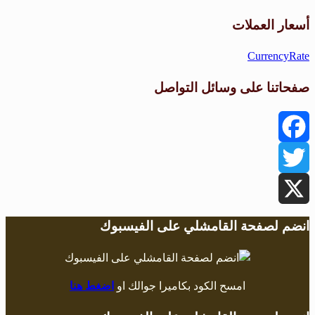
طقس القامشلي
أسعار العملات
CurrencyRate
صفحاتنا على وسائل التواصل
Facebook
Twitter
X
انضم لصفحة القامشلي على الفيسبوك
امسح الكود بكاميرا جوالك او
اضغط هنا