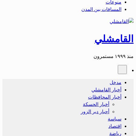
منوعات
المسافات بين المدن
القامشلي
منذ ١٩٩٩ مستمرون
مدخل
أخبار القامشلي
أخبار المحافظات
أخبار الحسكة
أحبار دير الزور
سياسة
اقتصاد
رياضة